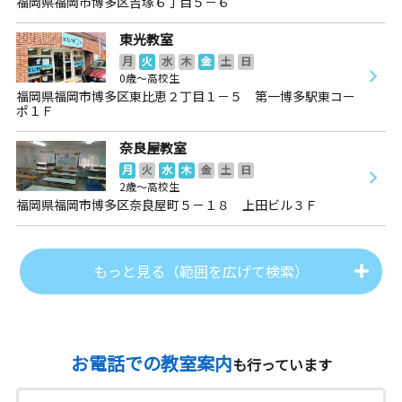
福岡県福岡市博多区吉塚６丁目５－６
東光教室
月
火
水
木
金
土
日
0歳～高校生
福岡県福岡市博多区東比恵２丁目１－５ 第一博多駅東コー
ポ１Ｆ
奈良屋教室
月
火
水
木
金
土
日
2歳～高校生
福岡県福岡市博多区奈良屋町５－１８ 上田ビル３Ｆ
もっと見る（範囲を広げて検索）
お電話での教室案内
も行っています