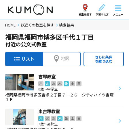
教室を探す
学習中の方
メニュー
HOME
お近くの教室を探す
検索結果
福岡県福岡市博多区千代１丁目
付近の公文式教室
さらに条件
地図
リスト
を絞り込む
吉塚教室
月
火
水
木
金
土
日
0歳～中学生
福岡県福岡市博多区吉塚２丁目７－２６ シティハイツ吉塚
１Ｆ
東吉塚教室
月
火
水
木
金
土
日
3歳～高校生