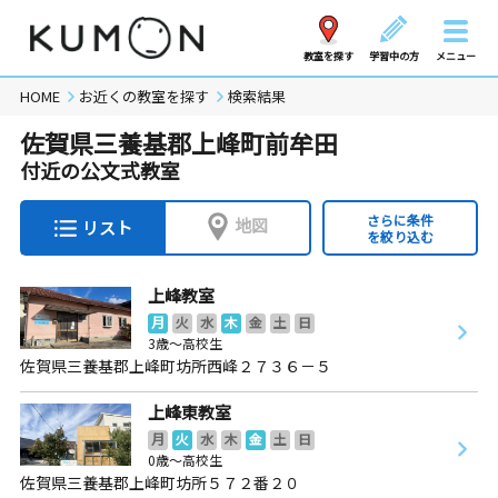
教室を探す
学習中の方
メニュー
HOME
お近くの教室を探す
検索結果
佐賀県三養基郡上峰町前牟田
付近の公文式教室
さらに条件
地図
リスト
を絞り込む
上峰教室
月
火
水
木
金
土
日
3歳～高校生
佐賀県三養基郡上峰町坊所西峰２７３６－５
上峰東教室
月
火
水
木
金
土
日
0歳～高校生
佐賀県三養基郡上峰町坊所５７２番２０