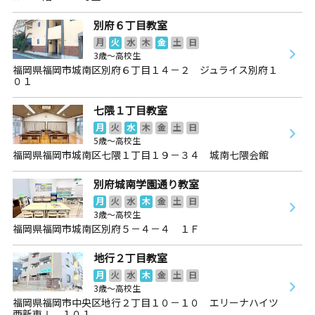
別府６丁目教室
月
火
水
木
金
土
日
3歳～高校生
福岡県福岡市城南区別府６丁目１４－２ ジュライス別府１
０１
七隈１丁目教室
月
火
水
木
金
土
日
5歳～高校生
福岡県福岡市城南区七隈１丁目１９－３４ 城南七隈会館
別府城南学園通り教室
月
火
水
木
金
土
日
3歳～高校生
福岡県福岡市城南区別府５－４－４ １Ｆ
地行２丁目教室
月
火
水
木
金
土
日
3歳～高校生
福岡県福岡市中央区地行２丁目１０－１０ エリーナハイツ
西新東Ⅰ １０１