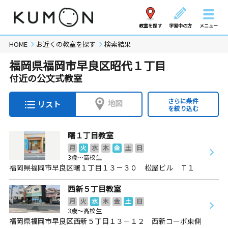
教室を探す
学習中の方
メニュー
HOME
お近くの教室を探す
検索結果
福岡県福岡市早良区昭代１丁目
付近の公文式教室
さらに条件
地図
リスト
を絞り込む
曙１丁目教室
月
火
水
木
金
土
日
3歳～高校生
福岡県福岡市早良区曙１丁目１３－３０ 松屋ビル Ｔ１
西新５丁目教室
月
火
水
木
金
土
日
3歳～高校生
福岡県福岡市早良区西新５丁目１３－１２ 西新コーポ東側