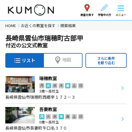
教室を探す
学習中の方
メニュー
HOME
お近くの教室を探す
検索結果
長崎県雲仙市瑞穂町古部甲
付近の公文式教室
さらに条件
地図
リスト
を絞り込む
瑞穂教室
月
火
水
木
金
土
日
3歳～高校生
長崎県雲仙市瑞穂町西郷辛１７２－３
吾妻教室
月
火
水
木
金
土
日
0歳～高校生
長崎県雲仙市吾妻町牛口名３７０