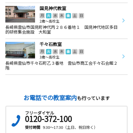
国見神代教室
月
火
水
木
金
土
日
2歳～高校生
長崎県雲仙市国見町神代丙２８６番地１ 国見神代地区多目
的研修集会施設 大和室
千々石教室
月
火
水
木
金
土
日
3歳～高校生
長崎県雲仙市千々石町乙３番地 雲仙市商工会千々石会館２
階
お電話での教室案内
も行っています
フリーダイヤル
0120-372-100
受付時間
9:30～17:30（土日、祝日除く）