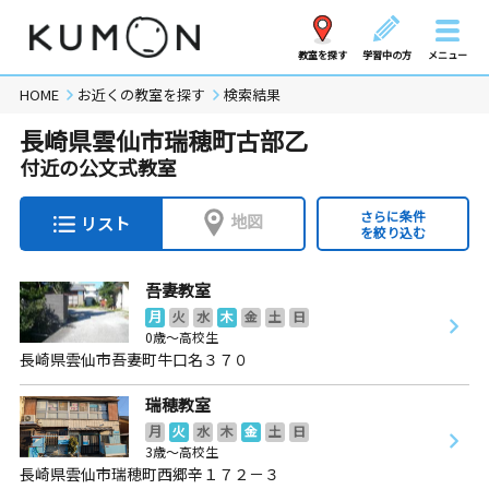
教室を探す
学習中の方
メニュー
HOME
お近くの教室を探す
検索結果
長崎県雲仙市瑞穂町古部乙
付近の公文式教室
さらに条件
地図
リスト
を絞り込む
吾妻教室
月
火
水
木
金
土
日
0歳～高校生
長崎県雲仙市吾妻町牛口名３７０
瑞穂教室
月
火
水
木
金
土
日
3歳～高校生
長崎県雲仙市瑞穂町西郷辛１７２－３