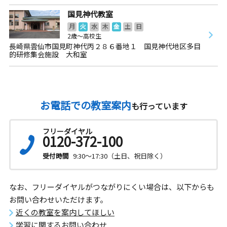
国見神代教室
月
火
水
木
金
土
日
2歳～高校生
長崎県雲仙市国見町神代丙２８６番地１ 国見神代地区多目
的研修集会施設 大和室
お電話での教室案内
も行っています
フリーダイヤル
0120-372-100
受付時間
9:30～17:30（土日、祝日除く）
なお、フリーダイヤルがつながりにくい場合は、以下からも
お問い合わせいただけます。
近くの教室を案内してほしい
学習に関するお問い合わせ