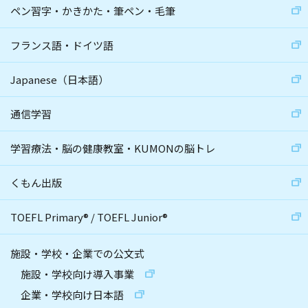
ペン習字・かきかた・筆ペン・毛筆
フランス語・ドイツ語
Japanese（日本語）
通信学習
学習療法・脳の健康教室・KUMONの脳トレ
くもん出版
TOEFL Primary
®
/
TOEFL Junior
®
施設・学校・企業での公文式
施設・学校向け導入事業
企業・学校向け日本語