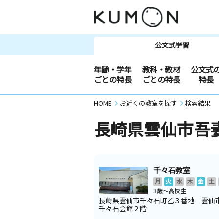
公文式学習
年齢・学年
教科・教材
公文式
ごとの特長
ごとの特長
特長
HOME
お近くの教室を探す
検索結果
長崎県雲仙市吾
千々石教室
月
火
水
木
金
土
3歳～高校生
長崎県雲仙市千々石町乙３番地 雲仙
千々石会館２階