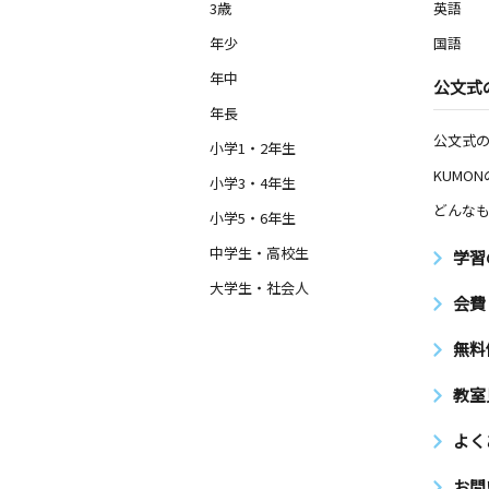
3歳
英語
年少
国語
年中
公文式
年長
公文式
小学1・2年生
KUMO
小学3・4年生
どんなも
小学5・6年生
中学生・高校生
学習
大学生・社会人
会費
無料
教室
よく
お問