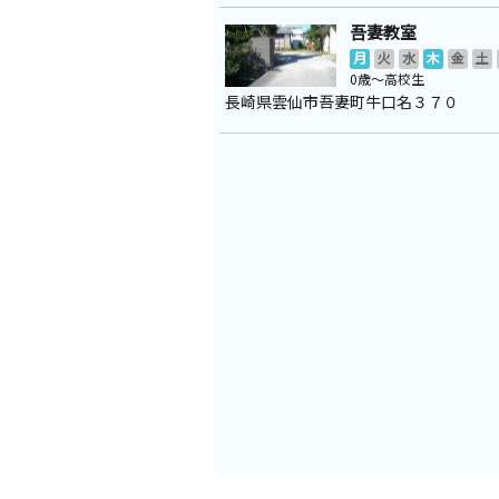
吾妻教室
月
火
水
木
金
土
0歳～高校生
長崎県雲仙市吾妻町牛口名３７０