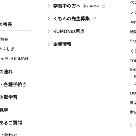
ペ
学習中の方へ
フ
くもんの先生募集
Ja
の特長
KUMONの原点
通
の特長
学
企業情報
Nのふしぎ
く
んだい! KUMON
TO
施
の流れ
・各種手続き
Eng
体験学習
自
見学
財
あるご質問
い合わせ