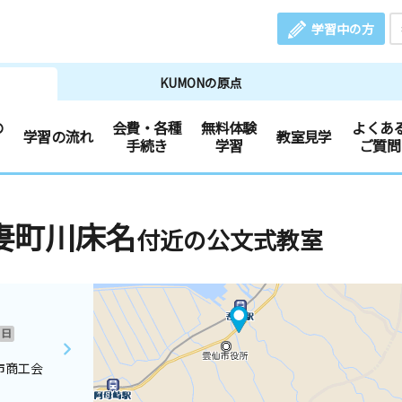
学習中の方
KUMONの原点
の
会費・各種
無料体験
よくあ
学習の流れ
教室見学
手続き
学習
ご質問
妻町川床名
付近の公文式教室
日
市商工会