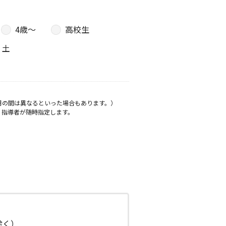
4歳〜
高校生
土
月の間は異なるといった場合もあります。）
、指導者が随時指定します。
日除く）