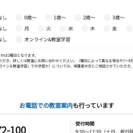
なし
0歳〜
1歳〜
2歳〜
3歳〜
なし
月
火
水
木
金
なし
オンライン&教室学習
のは2曜日となります。
ただき、詳しくは教室にお問い合わせください。（曜日によって異なる場合や7～8
ライン＆教室学習」での学習か）については、保護者の方とご相談させていただき
お電話での教室案内
も行っています
受付時間
72-100
9:30～17:30（土日、祝