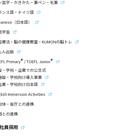
ン習字・かきかた・筆ペン・毛筆
ランス語・ドイツ語
panese（日本語）
信学習
習療法・脳の健康教室・KUMONの脳トレ
もん出版
®
®
EFL Primary
/
TOEFL Junior
設・学校・企業での公文式
施設・学校向け導入事業
企業・学校向け日本語
lish Immersion Activities
治体・省庁との連携
団との連携
社員採用