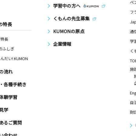
ペ
学習中の方へ
フ
くもんの先生募集
Ja
の特長
KUMONの原点
通
の特長
学
企業情報
Nのふしぎ
く
んだい! KUMON
TO
施
の流れ
・各種手続き
Eng
体験学習
自
見学
財
あるご質問
い合わせ