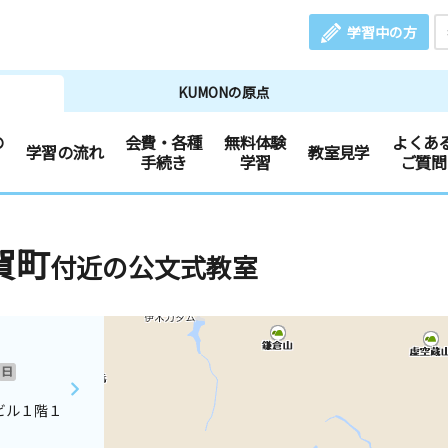
学習中の方
KUMONの原点
の
会費・各種
無料体験
よくあ
学習の流れ
教室見学
手続き
学習
ご質問
賀町
付近の公文式教室
日
ビル１階１