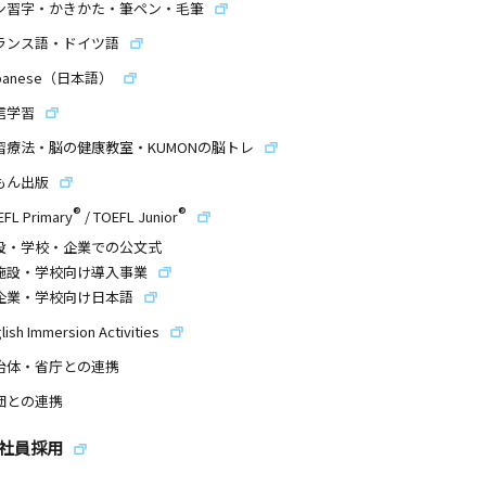
ン習字・かきかた・筆ペン・毛筆
ランス語・ドイツ語
panese（日本語）
信学習
習療法・脳の健康教室・KUMONの脳トレ
もん出版
®
®
EFL Primary
/
TOEFL Junior
設・学校・企業での公文式
施設・学校向け導入事業
企業・学校向け日本語
lish Immersion Activities
治体・省庁との連携
団との連携
社員採用