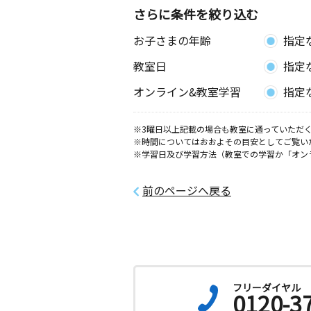
さらに条件を絞り込む
諫早喜々津教室
お子さまの年齢
指定
月
火
水
木
金
土
2歳～高校生
教室日
指定
長崎県諫早市多良見町シーサイド２０
オンライン&教室学習
指定
※3曜日以上記載の場合も教室に通っていただく
※時間についてはおおよその目安としてご覧い
※学習日及び学習方法（教室での学習か「オン
前のページへ戻る
フリーダイヤル
0120-3