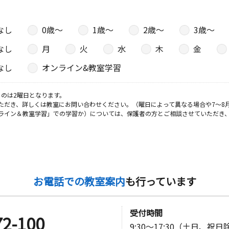
なし
0歳〜
1歳〜
2歳〜
3歳〜
日
なし
月
火
水
木
金
－３６７
なし
オンライン&教室学習
のは2曜日となります。
ただき、詳しくは教室にお問い合わせください。（曜日によって異なる場合や7～8
ライン＆教室学習」での学習か）については、保護者の方とご相談させていただき
お電話での教室案内
も行っています
受付時間
72-100
9:30～17:30（土日、祝