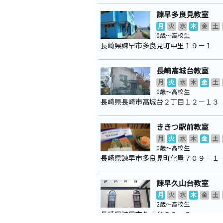
諫早多良見教室
月
火
水
木
金
土
0歳～高校生
長崎県諫早市多良見町中里１９－１
長崎高城台教室
月
火
水
木
金
土
0歳～高校生
長崎県長崎市高城台２丁目１２－１３
ききつ駅前教室
月
火
水
木
金
土
0歳～高校生
長崎県諫早市多良見町化屋７０９－１
諫早久山台教室
月
火
水
木
金
土
2歳～高校生
長崎県諫早市久山台６２－３