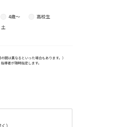
4歳〜
高校生
土
月の間は異なるといった場合もあります。）
、指導者が随時指定します。
日除く）