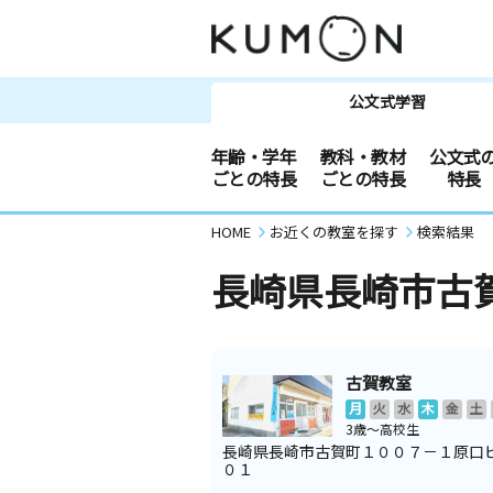
公文式学習
年齢・学年
教科・教材
公文式
ごとの特長
ごとの特長
特長
HOME
お近くの教室を探す
検索結果
長崎県長崎市古
古賀教室
月
火
水
木
金
土
3歳～高校生
長崎県長崎市古賀町１００７－１原口
０１