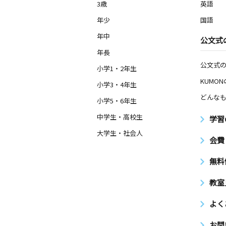
3歳
英語
年少
国語
年中
公文式
年長
公文式
小学1・2年生
KUMO
小学3・4年生
どんなも
小学5・6年生
中学生・高校生
学習
大学生・社会人
会費
無料
教室
よく
お問