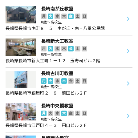
長崎南が丘教室
月
火
水
木
金
土
日
0歳～高校生
長崎県長崎市南町８－５ 南が丘・南・八景公民館
長崎新大工教室
月
火
水
木
金
土
日
0歳～高校生
長崎県長崎市新大工町１－１２ 玉寿司ビル２階
長崎古川町教室
月
火
水
木
金
土
日
0歳～高校生
長崎県長崎市銀屋町２－８ 前田ビル２Ｆ
長崎中央橋教室
月
火
水
木
金
土
日
0歳～高校生
長崎県長崎市江戸町４－３ 円口ビル２Ｆ
長崎西片教室