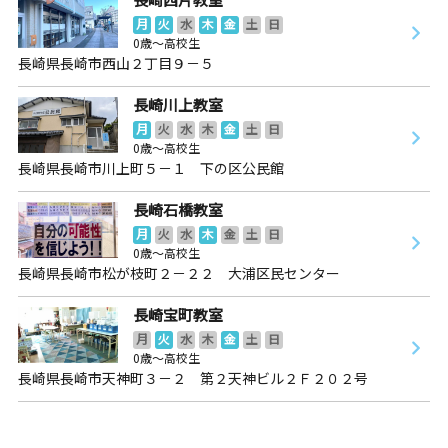
月
火
水
木
金
土
日
0歳～高校生
長崎県長崎市西山２丁目９－５
長崎川上教室
月
火
水
木
金
土
日
0歳～高校生
長崎県長崎市川上町５－１ 下の区公民館
長崎石橋教室
月
火
水
木
金
土
日
0歳～高校生
長崎県長崎市松が枝町２－２２ 大浦区民センター
長崎宝町教室
月
火
水
木
金
土
日
0歳～高校生
長崎県長崎市天神町３－２ 第２天神ビル２Ｆ２０２号