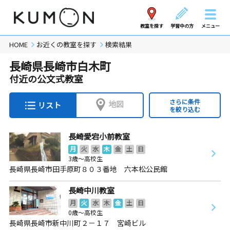
教室を探す
学習中の方
メニュー
HOME
お近くの教室を探す
検索結果
長崎県長崎市白木町
付近の公文式教室
さらに条件
地図
リスト
を絞り込む
長崎愛宕小前教室
月
火
水
木
金
土
日
3歳～高校生
長崎県長崎市田手原町８０３番地 六本松公民館
長崎中川教室
月
火
水
木
金
土
日
0歳～高校生
長崎県長崎市新中川町２－１７ 宮崎ビル