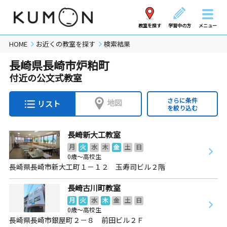
教室を探す
学習中の方
メニュー
HOME
お近くの教室を探す
検索結果
長崎県長崎市炉粕町
付近の公文式教室
さらに条件
地図
リスト
を絞り込む
長崎新大工教室
月
火
水
木
金
土
日
0歳～高校生
長崎県長崎市新大工町１－１２ 玉寿司ビル２階
長崎古川町教室
月
火
水
木
金
土
日
0歳～高校生
長崎県長崎市銀屋町２－８ 前田ビル２Ｆ