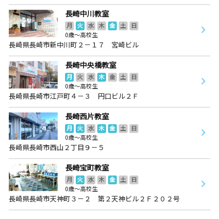
長崎中川教室
月
火
水
木
金
土
日
0歳～高校生
長崎県長崎市新中川町２－１７ 宮崎ビル
長崎中央橋教室
月
火
水
木
金
土
日
0歳～高校生
長崎県長崎市江戸町４－３ 円口ビル２Ｆ
長崎西片教室
月
火
水
木
金
土
日
0歳～高校生
長崎県長崎市西山２丁目９－５
長崎宝町教室
月
火
水
木
金
土
日
0歳～高校生
長崎県長崎市天神町３－２ 第２天神ビル２Ｆ２０２号