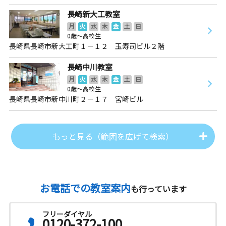
長崎新大工教室
月
火
水
木
金
土
日
0歳～高校生
長崎県長崎市新大工町１－１２ 玉寿司ビル２階
長崎中川教室
月
火
水
木
金
土
日
0歳～高校生
長崎県長崎市新中川町２－１７ 宮崎ビル
もっと見る（範囲を広げて検索）
お電話での教室案内
も行っています
フリーダイヤル
0120-372-100