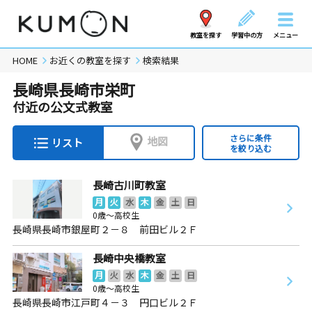
教室を探す
学習中の方
メニュー
HOME
お近くの教室を探す
検索結果
長崎県長崎市栄町
付近の公文式教室
さらに条件
地図
リスト
を絞り込む
長崎古川町教室
月
火
水
木
金
土
日
0歳～高校生
長崎県長崎市銀屋町２－８ 前田ビル２Ｆ
長崎中央橋教室
月
火
水
木
金
土
日
0歳～高校生
長崎県長崎市江戸町４－３ 円口ビル２Ｆ