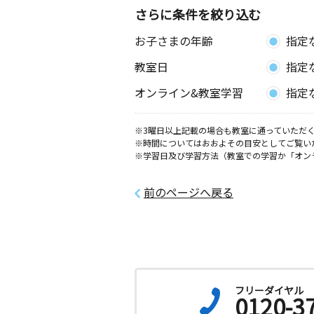
さらに条件を絞り込む
長崎三原教室
お子さまの年齢
指定
月
火
水
木
金
土
2歳～高校生
教室日
指定
長崎県長崎市三原２丁目４－３９松尾
０２
オンライン&教室学習
指定
長崎城栄町教室
※3曜日以上記載の場合も教室に通っていただく
月
火
水
木
金
土
※時間についてはおおよその目安としてご覧い
2歳～高校生
※学習日及び学習方法（教室での学習か「オン
長崎県長崎市城栄町１８－７ 中原ビ
前のページへ戻る
長崎大手町教室
月
火
水
木
金
土
0歳～高校生
長崎県長崎市文教町７－２４ 文教町
長崎住吉教室
フリーダイヤル
0120-3
月
火
水
木
金
土
0歳～高校生