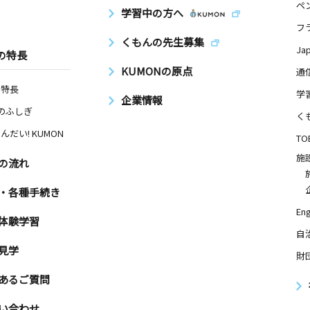
ペ
学習中の方へ
フ
くもんの先生募集
Ja
の特長
KUMONの原点
通
の特長
学
企業情報
Nのふしぎ
く
んだい! KUMON
TO
施
の流れ
・各種手続き
Eng
体験学習
自
見学
財
あるご質問
い合わせ