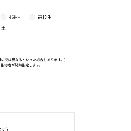
4歳〜
高校生
土
月の間は異なるといった場合もあります。）
、指導者が随時指定します。
日除く）