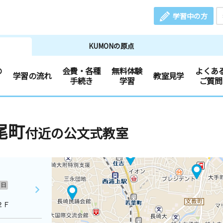
学習中の方
KUMONの原点
の
会費・各種
無料体験
よくあ
学習の流れ
教室見学
手続き
学習
ご質問
尾町
付近の公文式教室
日
２Ｆ