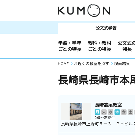
公文式学習
年齢・学年
教科・教材
公文式
ごとの特長
ごとの特長
特長
HOME
お近くの教室を探す
検索結果
長崎県長崎市本
長崎高尾教室
月
火
水
木
金
土
0歳～高校生
長崎県長崎市上野町５－３ ＰＨビル