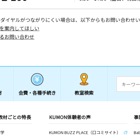
ャイン住
ーダイヤルがつながりにくい場合は、以下からもお問い合わせい
を案内してほしい
日
るお問い合わせ
ーサイド花
日
会所
材
会費・
各種手続き
教室検索
日
教材ごとの特長
KUMON体験者の声
事
数学
KUMON BUZZ PLACE（口コミサイト）
Ba