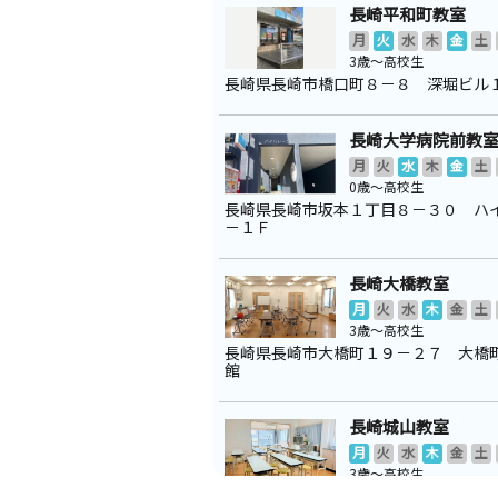
長崎平和町教室
月
火
水
木
金
土
3歳～高校生
長崎県長崎市橋口町８－８ 深堀ビル
長崎大学病院前教
月
火
水
木
金
土
0歳～高校生
長崎県長崎市坂本１丁目８－３０ ハ
－１Ｆ
長崎大橋教室
月
火
水
木
金
土
3歳～高校生
長崎県長崎市大橋町１９－２７ 大橋
館
長崎城山教室
月
火
水
木
金
土
3歳～高校生
長崎県長崎市城山町１－３ 平和ビル