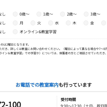
なし
0歳〜
1歳〜
2歳〜
3歳〜
日
なし
月
火
水
木
金
アパート１
なし
オンライン&教室学習
のは2曜日となります。
日
ただき、詳しくは教室にお問い合わせください。（曜日によって異なる場合や7～8
ライン＆教室学習」での学習か）については、保護者の方とご相談させていただき
ル２０２号
日
お電話での教室案内
も行っています
公民館
受付時間
72-100
日
9:30～17:30（土日、祝