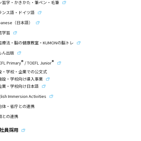
ン習字・かきかた・筆ペン・毛筆
ランス語・ドイツ語
panese（日本語）
信学習
習療法・脳の健康教室・KUMONの脳トレ
もん出版
®
®
EFL Primary
/
TOEFL Junior
設・学校・企業での公文式
施設・学校向け導入事業
企業・学校向け日本語
lish Immersion Activities
治体・省庁との連携
団との連携
社員採用