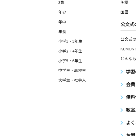
3歳
英語
年少
国語
年中
公文式
年長
公文式
小学1・2年生
KUMO
小学3・4年生
どんなも
小学5・6年生
中学生・高校生
学習
大学生・社会人
会費
無料
教室
よく
お問