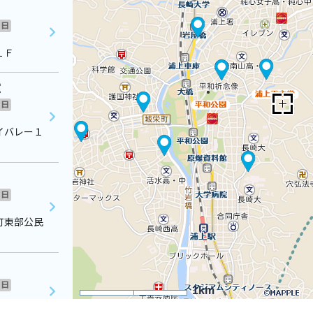
日
１Ｆ
室
日
イバレー１
日
町東部公民
日
1km
２０１号