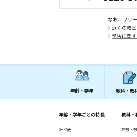
長崎県長崎市住吉町３‐１１ サンシ
吉 ２０３
なお、フリ
長崎花園教室
近くの教室
月
火
水
木
金
土
学習に関す
3歳～高校生
長崎県長崎市花園町４番１１号 リバ
園２０２
長崎清水町教室
月
火
水
木
金
土
5歳～高校生
長崎県長崎市白鳥町８番 西町校区集
年齢・学年
教科・教
長崎西片教室
月
火
水
木
金
土
0歳～高校生
年齢・学年ごとの特長
教科・
長崎県長崎市西山２丁目９－５
0～2歳
算数・