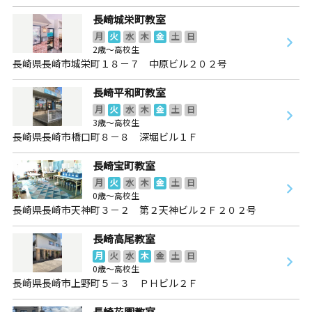
長崎城栄町教室
月
火
水
木
金
土
日
2歳～高校生
長崎県長崎市城栄町１８－７ 中原ビル２０２号
長崎平和町教室
月
火
水
木
金
土
日
3歳～高校生
長崎県長崎市橋口町８－８ 深堀ビル１Ｆ
長崎宝町教室
月
火
水
木
金
土
日
0歳～高校生
長崎県長崎市天神町３－２ 第２天神ビル２Ｆ２０２号
長崎高尾教室
月
火
水
木
金
土
日
0歳～高校生
長崎県長崎市上野町５－３ ＰＨビル２Ｆ
長崎花園教室