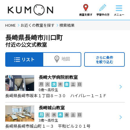
教室を探す
学習中の方
メニュー
HOME
お近くの教室を探す
検索結果
長崎県長崎市川口町
付近の公文式教室
さらに条件
地図
リスト
を絞り込む
長崎大学病院前教室
月
火
水
木
金
土
日
0歳～高校生
長崎県長崎市坂本１丁目８－３０ ハイバレー１－１Ｆ
長崎城山教室
月
火
水
木
金
土
日
3歳～高校生
長崎県長崎市城山町１－３ 平和ビル２０１号