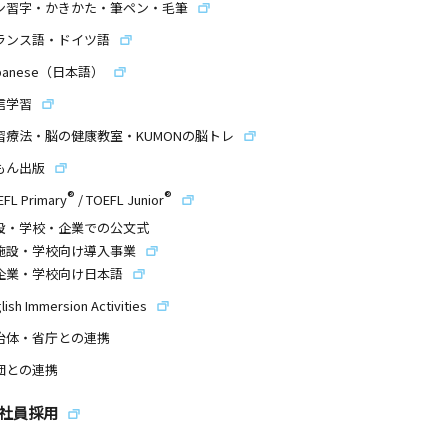
ン習字・かきかた・筆ペン・毛筆
ランス語・ドイツ語
panese（日本語）
信学習
習療法・脳の健康教室・KUMONの脳トレ
もん出版
®
®
EFL Primary
/
TOEFL Junior
設・学校・企業での公文式
施設・学校向け導入事業
企業・学校向け日本語
lish Immersion Activities
治体・省庁との連携
団との連携
社員採用