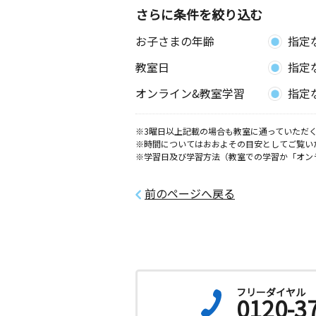
さらに条件を絞り込む
長崎平和町教室
お子さまの年齢
指定
月
火
水
木
金
土
3歳～高校生
教室日
指定
長崎県長崎市橋口町８－８ 深堀ビル
オンライン&教室学習
指定
長崎大学病院前教
月
火
水
木
金
土
※3曜日以上記載の場合も教室に通っていただく
※時間についてはおおよその目安としてご覧い
0歳～高校生
※学習日及び学習方法（教室での学習か「オン
長崎県長崎市坂本１丁目８－３０ ハ
－１Ｆ
前のページへ戻る
長崎高尾教室
月
火
水
木
金
土
0歳～高校生
長崎県長崎市上野町５－３ ＰＨビル
長崎住吉教室
フリーダイヤル
0120-3
月
火
水
木
金
土
0歳～高校生