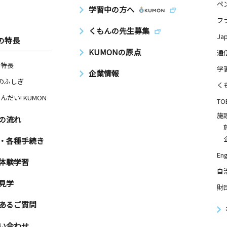
ペ
学習中の方へ
フ
くもんの先生募集
Ja
の特長
KUMONの原点
通
の特長
学
企業情報
Nのふしぎ
く
んだい! KUMON
TO
施
の流れ
・各種手続き
Eng
体験学習
自
見学
財
あるご質問
い合わせ