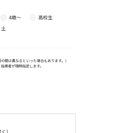
4歳〜
高校生
土
月の間は異なるといった場合もあります。）
、指導者が随時指定します。
日除く）