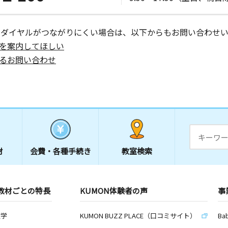
ャイン住
ーダイヤルがつながりにくい場合は、以下からもお問い合わせい
を案内してほしい
日
るお問い合わせ
公民館
ン教室
日
 小江原町
材
会費・
各種手続き
教室検索
教材ごとの特長
KUMON体験者の声
事
数学
KUMON BUZZ PLACE（口コミサイト）
Ba