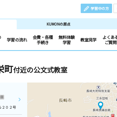
学習中の方
KUMONの原点
の
会費・各種
無料体験
よくあ
学習の流れ
教室見学
手続き
学習
ご質問
栄町
付近の公文式教室
日
ル２０２号