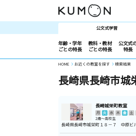
公文式学習
年齢・学年
教科・教材
公文式
ごとの特長
ごとの特長
特長
HOME
お近くの教室を探す
検索結果
長崎県長崎市城
長崎城栄町教室
月
火
水
木
金
土
2歳～高校生
長崎県長崎市城栄町１８－７ 中原ビ