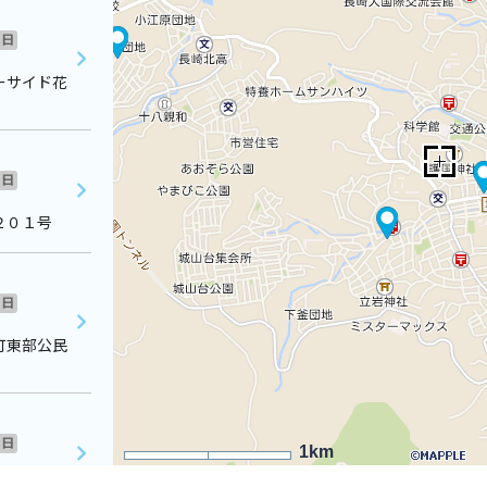
日
ーサイド花
日
２０１号
日
町東部公民
日
1km
会所