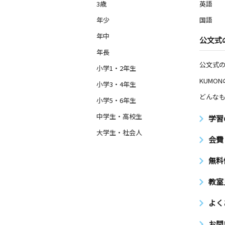
3歳
英語
年少
国語
年中
公文式
年長
公文式
小学1・2年生
KUMO
小学3・4年生
どんなも
小学5・6年生
中学生・高校生
学習
大学生・社会人
会費
無料
教室
よく
お問