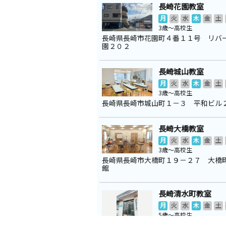
長崎花園教室
月
火
水
木
金
土
3歳～高校生
長崎県長崎市花園町４番１１号 リバ
園２０２
長崎城山教室
月
火
水
木
金
土
3歳～高校生
長崎県長崎市城山町１－３ 平和ビル
長崎大橋教室
月
火
水
木
金
土
3歳～高校生
長崎県長崎市大橋町１９－２７ 大橋
館
長崎清水町教室
月
火
水
木
金
土
5歳～高校生
長崎県長崎市白鳥町８番 西町校区集