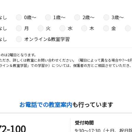
なし
0歳〜
1歳〜
2歳〜
3歳〜
日
なし
月
火
水
木
金
１Ｆ
なし
オンライン&教室学習
室
日
のは2曜日となります。
ただき、詳しくは教室にお問い合わせください。（曜日によって異なる場合や7～8
ライン＆教室学習」での学習か）については、保護者の方とご相談させていただき
イバレー１
日
お電話での教室案内
も行っています
２Ｆ
受付時間
72-100
日
9:30～17:30（土日、祝