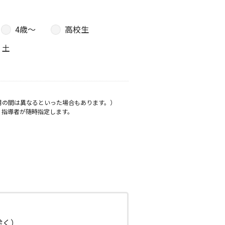
4歳〜
高校生
土
月の間は異なるといった場合もあります。）
、指導者が随時指定します。
日除く）