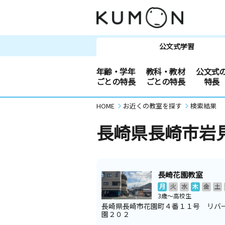
公文式学習
年齢・学年
教科・教材
公文式
ごとの特長
ごとの特長
特長
HOME
お近くの教室を探す
検索結果
長崎県長崎市岩
長崎花園教室
月
火
水
木
金
土
3歳～高校生
長崎県長崎市花園町４番１１号 リバ
園２０２