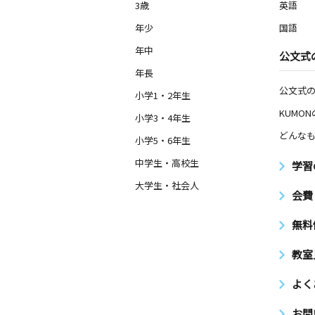
3歳
英語
年少
国語
年中
公文式
年長
公文式
小学1・2年生
KUMO
小学3・4年生
どんなも
小学5・6年生
中学生・高校生
学習
大学生・社会人
会費
無料
教室
よく
お問