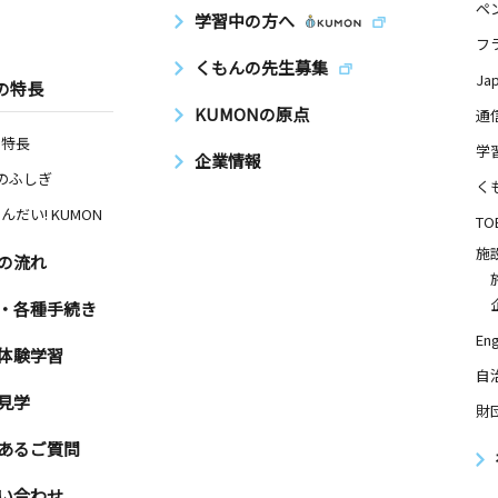
ペ
学習中の方へ
フ
くもんの先生募集
Ja
の特長
KUMONの原点
通
の特長
学
企業情報
Nのふしぎ
く
んだい! KUMON
TO
施
の流れ
・各種手続き
Eng
体験学習
自
見学
財
あるご質問
い合わせ