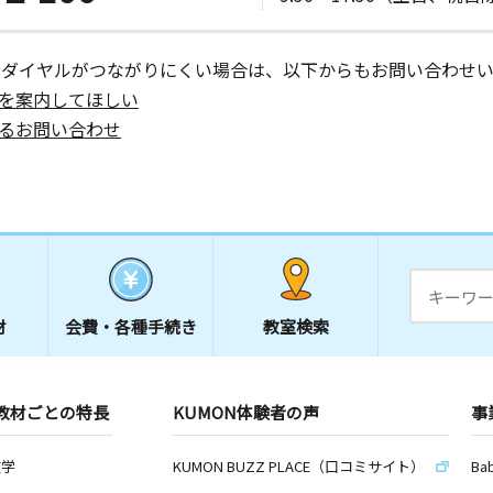
２Ｆ
ーダイヤルがつながりにくい場合は、以下からもお問い合わせい
ン教室
を案内してほしい
日
るお問い合わせ
 小江原町
材
会費・
各種手続き
教室検索
教材ごとの特長
KUMON体験者の声
事
数学
KUMON BUZZ PLACE（口コミサイト）
Ba