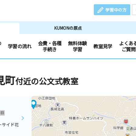
学習中の方
KUMONの原点
の
会費・各種
無料体験
よくあ
学習の流れ
教室見学
手続き
学習
ご質問
見町
付近の公文式教室
日
ーサイド花