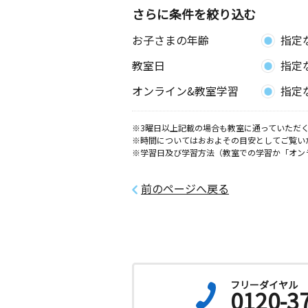
さらに条件を絞り込む
長崎大橋教室
お子さまの年齢
指定
月
火
水
木
金
土
3歳～高校生
教室日
指定
長崎県長崎市大橋町１９－２７ 大橋
館
オンライン&教室学習
指定
長崎稲佐教室
※3曜日以上記載の場合も教室に通っていただく
月
火
水
木
金
土
※時間についてはおおよその目安としてご覧い
3歳～高校生
※学習日及び学習方法（教室での学習か「オン
長崎県長崎市曙町１２－１ 片山ビル
前のページへ戻る
長崎宝町教室
月
火
水
木
金
土
0歳～高校生
長崎県長崎市天神町３－２ 第２天神
０２号
フリーダイヤル
長崎高尾教室
0120-3
月
火
水
木
金
土