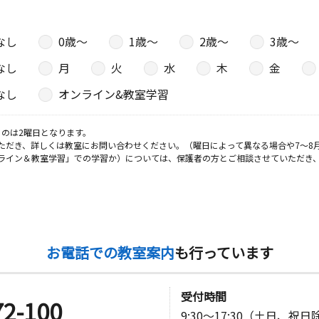
なし
0歳〜
1歳〜
2歳〜
3歳〜
日
なし
月
火
水
木
金
町東部公民
なし
オンライン&教室学習
のは2曜日となります。
日
ただき、詳しくは教室にお問い合わせください。（曜日によって異なる場合や7～8
ライン＆教室学習」での学習か）については、保護者の方とご相談させていただき
２階
日
お電話での教室案内
も行っています
ビル２Ｆ２
受付時間
72-100
9:30～17:30（土日、祝
日