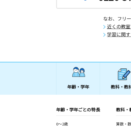
0歳～高校生
長崎県長崎市上野町５－３ ＰＨビル
なお、フリ
小江原ニュータウ
近くの教室
月
火
水
木
金
土
学習に関す
3歳～高校生
長崎県長崎市小江原１丁目３０－１８
西部自治会公民館
年齢・学年
教科・教
年齢・学年ごとの特長
教科・
0～2歳
算数・