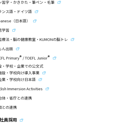
ン習字・かきかた・筆ペン・毛筆
ランス語・ドイツ語
panese（日本語）
信学習
習療法・脳の健康教室・KUMONの脳トレ
もん出版
®
®
EFL Primary
/
TOEFL Junior
設・学校・企業での公文式
施設・学校向け導入事業
企業・学校向け日本語
lish Immersion Activities
治体・省庁との連携
団との連携
社員採用