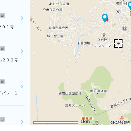
日
２０１号
日
ル２０２号
室
日
イバレー１
日
1km
１Ｆ