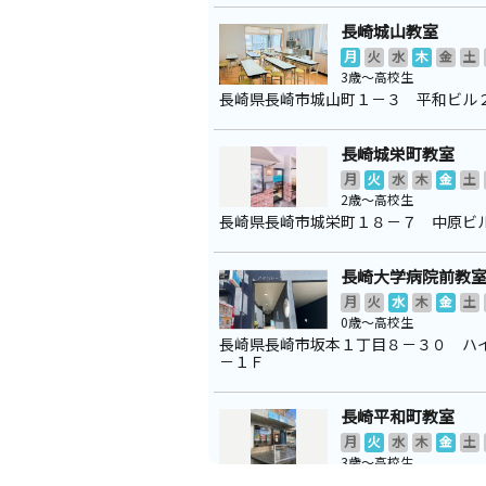
長崎城山教室
月
火
水
木
金
土
3歳～高校生
長崎県長崎市城山町１－３ 平和ビル
長崎城栄町教室
月
火
水
木
金
土
2歳～高校生
長崎県長崎市城栄町１８－７ 中原ビ
長崎大学病院前教
月
火
水
木
金
土
0歳～高校生
長崎県長崎市坂本１丁目８－３０ ハ
－１Ｆ
長崎平和町教室
月
火
水
木
金
土
3歳～高校生
長崎県長崎市橋口町８－８ 深堀ビル