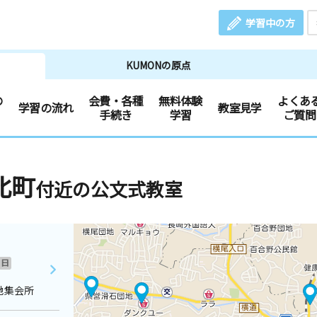
学習中の方
KUMONの原点
の
会費・各種
無料体験
よくあ
学習の流れ
教室見学
手続き
学習
ご質問
北町
付近の公文式教室
日
地集会所