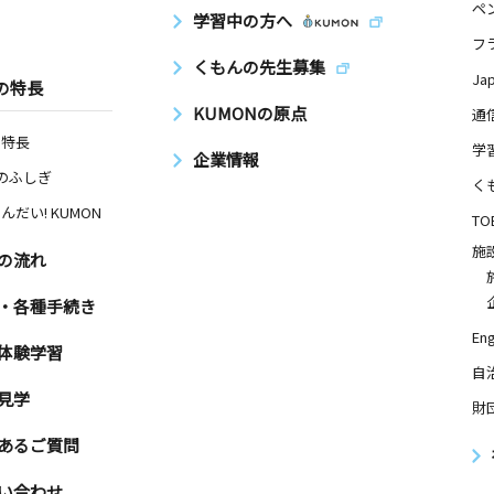
ペ
学習中の方へ
フ
くもんの先生募集
Ja
の特長
KUMONの原点
通
の特長
学
企業情報
Nのふしぎ
く
んだい! KUMON
TO
施
の流れ
・各種手続き
Eng
体験学習
自
見学
財
あるご質問
い合わせ