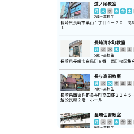
道ノ尾教室
月
火
水
木
金
土
2歳～高校生
長崎県長崎市葉山１丁目４－２０ 高
１
長崎清水町教室
月
火
水
木
金
土
5歳～高校生
長崎県長崎市白鳥町８番 西町校区集
長与高田教室
月
火
水
木
金
土
2歳～高校生
長崎県西彼杵郡長与町高田郷２１４５
越公民館２階 ホール
長崎住吉教室
月
火
水
木
金
土
0歳～高校生
長崎県長崎市住吉町３‐１１ サンシ