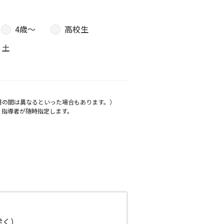
4歳〜
高校生
土
月の間は異なるといった場合もあります。）
、指導者が随時指定します。
日除く）