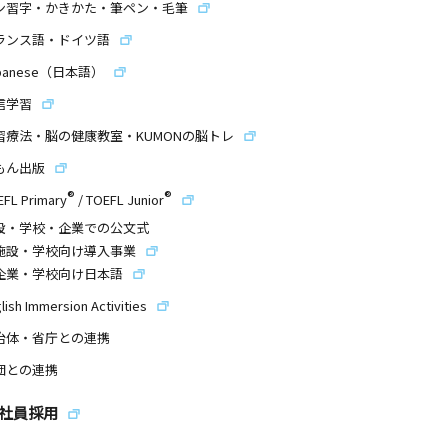
ン習字・かきかた・筆ペン・毛筆
ランス語・ドイツ語
panese（日本語）
信学習
習療法・脳の健康教室・KUMONの脳トレ
もん出版
®
®
EFL Primary
/
TOEFL Junior
設・学校・企業での公文式
施設・学校向け導入事業
企業・学校向け日本語
lish Immersion Activities
治体・省庁との連携
団との連携
社員採用