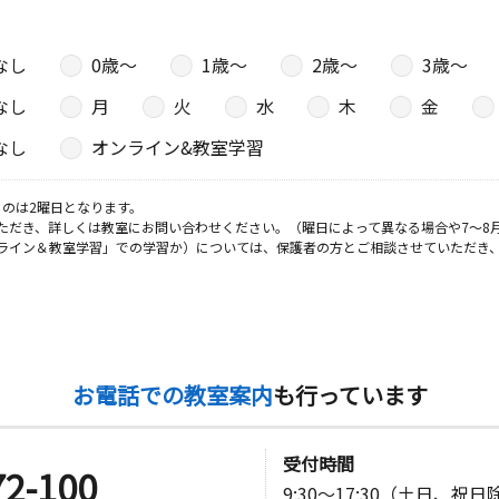
なし
0歳〜
1歳〜
2歳〜
3歳〜
日
なし
月
火
水
木
金
なし
オンライン&教室学習
のは2曜日となります。
日
ただき、詳しくは教室にお問い合わせください。（曜日によって異なる場合や7～8
ライン＆教室学習」での学習か）については、保護者の方とご相談させていただき
石ショッピ
日
お電話での教室案内
も行っています
町東部公民
受付時間
72-100
9:30～17:30（土日、祝