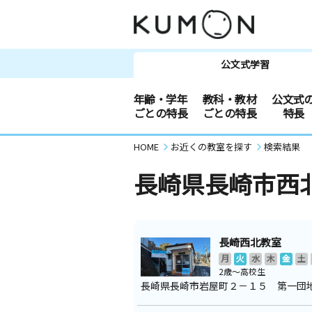
公文式学習
年齢・学年
教科・教材
公文式
ごとの特長
ごとの特長
特長
HOME
お近くの教室を探す
検索結果
長崎県長崎市西
長崎西北教室
月
火
水
木
金
土
2歳～高校生
長崎県長崎市岩屋町２－１５ 第一団