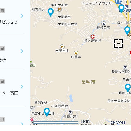
日
尾ビル２０
日
会所
日
ー５ 高田
日
1km
ャイン住