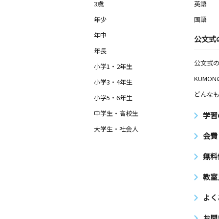
3歳
英語
年少
国語
年中
公文式
年長
公文式
小学1・2年生
KUMO
小学3・4年生
どんなも
小学5・6年生
中学生・高校生
学習
大学生・社会人
会費
無料
教室
よく
お問