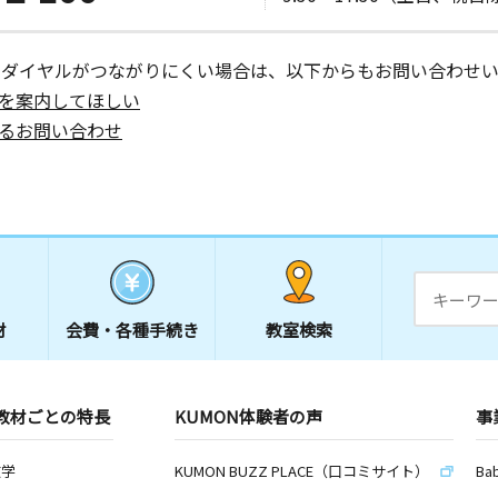
日
公民館
ーダイヤルがつながりにくい場合は、以下からもお問い合わせい
を案内してほしい
るお問い合わせ
日
ビル１Ｆ
ン教室
日
 小江原町
材
会費・
各種手続き
教室検索
教材ごとの特長
KUMON体験者の声
事
数学
KUMON BUZZ PLACE（口コミサイト）
Ba