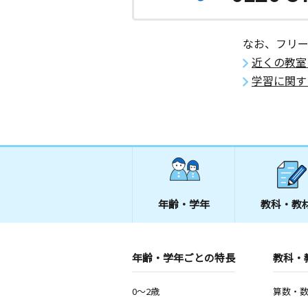
月
火
水
木
金
土
0歳～高校生
長崎県長崎市文教町７－２４ 文教町
なお、フリ
近くの教室
長崎北陽小前教室
学習に関す
月
火
水
木
金
土
3歳～高校生
長崎県長崎市滑石４丁目５番７号川口
小江原ニュータウ
月
火
水
木
金
土
3歳～高校生
長崎県長崎市小江原１丁目３０－１８
西部自治会公民館
年齢・学年
教科・教
年齢・学年ごとの特長
教科・
0～2歳
算数・