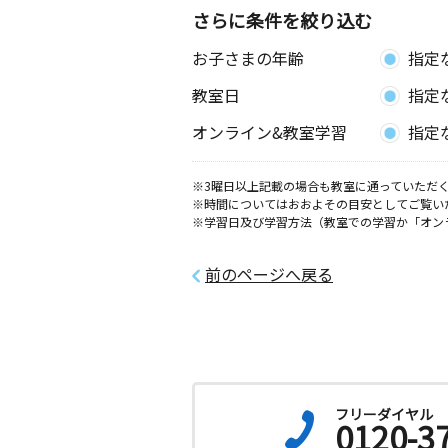
吉 ２０３
さらに条件を絞り込む
お子さまの年齢
指定
長崎滑石南教室
月
火
水
木
金
土
教室日
指定
0歳～高校生
長崎県長崎市滑石６丁目７‐１１
オンライン&教室学習
指定
長崎滑石教室
※3曜日以上記載の場合も教室に通っていただく
月
火
水
木
金
土
※時間についてはおおよその目安としてご覧い
3歳～中学生
※学習日及び学習方法（教室での学習か「オン
長崎県長崎市滑石５丁目１－２２ 滑
ングセンター１Ｆ
前のページへ戻る
長崎大橋教室
月
火
水
木
金
土
3歳～高校生
長崎県長崎市大橋町１９－２７ 大橋
館
フリーダイヤル
0120-3
長崎大手町教室