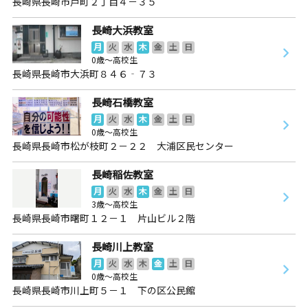
長崎県長崎市戸町２丁目４－３５
長崎大浜教室
月
火
水
木
金
土
日
0歳～高校生
長崎県長崎市大浜町８４６‐７３
長崎石橋教室
月
火
水
木
金
土
日
0歳～高校生
長崎県長崎市松が枝町２－２２ 大浦区民センター
長崎稲佐教室
月
火
水
木
金
土
日
3歳～高校生
長崎県長崎市曙町１２－１ 片山ビル２階
長崎川上教室
月
火
水
木
金
土
日
0歳～高校生
長崎県長崎市川上町５－１ 下の区公民館