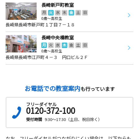
長崎新戸町教室
月
火
水
木
金
土
日
0歳～高校生
長崎県長崎市新戸町１丁目７－１８
長崎中央橋教室
月
火
水
木
金
土
日
0歳～高校生
長崎県長崎市江戸町４－３ 円口ビル２Ｆ
お電話での教室案内
も行っています
フリーダイヤル
0120-372-100
受付時間
9:30～17:30（土日、祝日除く）
なお、フリーダイヤルがつながりにくい場合は、以下からも