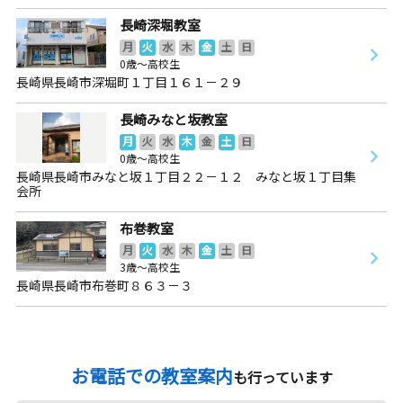
長崎深堀教室
月
火
水
木
金
土
日
0歳～高校生
長崎県長崎市深堀町１丁目１６１－２９
長崎みなと坂教室
月
火
水
木
金
土
日
0歳～高校生
長崎県長崎市みなと坂１丁目２２－１２ みなと坂１丁目集
会所
布巻教室
月
火
水
木
金
土
日
3歳～高校生
長崎県長崎市布巻町８６３－３
お電話での教室案内
も行っています