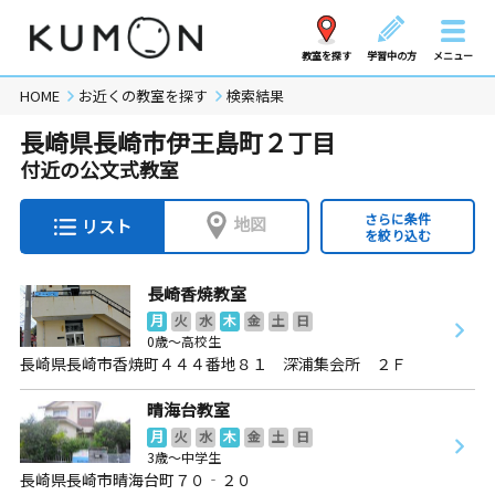
教室を探す
学習中の方
メニュー
HOME
お近くの教室を探す
検索結果
長崎県長崎市伊王島町２丁目
付近の公文式教室
さらに条件
地図
リスト
を絞り込む
長崎香焼教室
月
火
水
木
金
土
日
0歳～高校生
長崎県長崎市香焼町４４４番地８１ 深浦集会所 ２Ｆ
晴海台教室
月
火
水
木
金
土
日
3歳～中学生
長崎県長崎市晴海台町７０‐２０