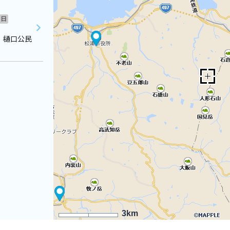
日
 樋口公民
3km