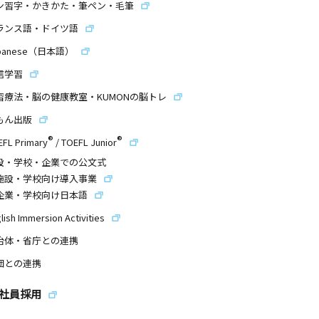
ン習字・かきかた・筆ペン・毛筆
ランス語・ドイツ語
panese（日本語）
信学習
習療法・脳の健康教室・KUMONの脳トレ
もん出版
®
®
EFL Primary
/
TOEFL Junior
設・学校・企業での公文式
施設・学校向け導入事業
企業・学校向け日本語
lish Immersion Activities
治体・省庁との連携
団との連携
社員採用