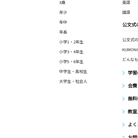
3歳
英語
年少
国語
年中
公文式
年長
公文式
小学1・2年生
KUMO
小学3・4年生
どんなも
小学5・6年生
中学生・高校生
学習
大学生・社会人
会費
無料
教室
よく
お問