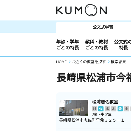
公文式学習
年齢・学年
教科・教材
公文式
ごとの特長
ごとの特長
特長
HOME
お近くの教室を探す
検索結果
長崎県松浦市今
松浦志佐教室
月
火
水
木
金
土
3歳～中学生
長崎県松浦市志佐町里免３２５－１