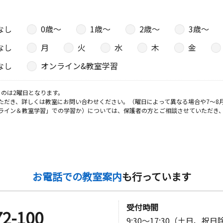
なし
0歳〜
1歳〜
2歳〜
3歳〜
なし
月
火
水
木
金
なし
オンライン&教室学習
のは2曜日となります。
ただき、詳しくは教室にお問い合わせください。（曜日によって異なる場合や7～8
ライン＆教室学習」での学習か）については、保護者の方とご相談させていただき
お電話での教室案内
も行っています
受付時間
72-100
9:30～17:30（土日、祝