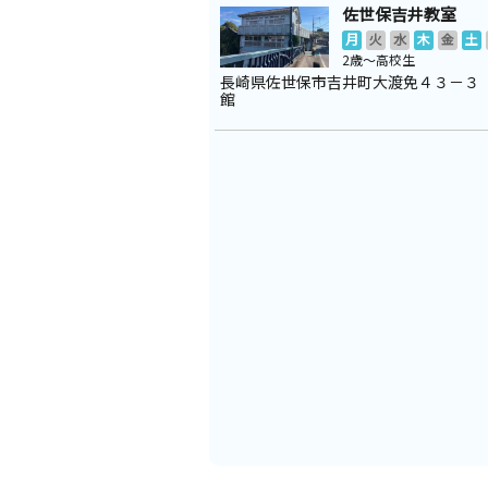
佐世保吉井教室
月
火
水
木
金
土
2歳～高校生
長崎県佐世保市吉井町大渡免４３－３
館