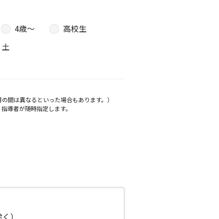
4歳〜
高校生
土
月の間は異なるといった場合もあります。）
、指導者が随時指定します。
日除く）