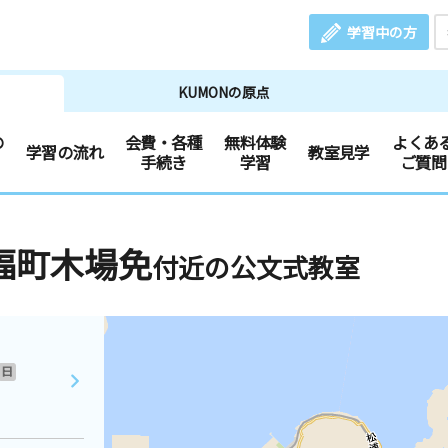
学習中の方
KUMONの原点
の
会費・各種
無料体験
よくあ
学習の流れ
教室見学
手続き
学習
ご質問
福町木場免
付近の公文式教室
日