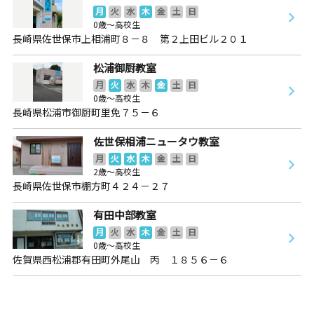
月
火
水
木
金
土
日
0歳～高校生
長崎県佐世保市上相浦町８－８ 第２上田ビル２０１
松浦御厨教室
月
火
水
木
金
土
日
0歳～高校生
長崎県松浦市御厨町里免７５－６
佐世保相浦ニュータウ教室
月
火
水
木
金
土
日
2歳～高校生
長崎県佐世保市棚方町４２４－２７
有田中部教室
月
火
水
木
金
土
日
0歳～高校生
佐賀県西松浦郡有田町外尾山 丙 １８５６－６