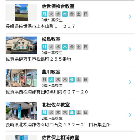
佐世保桧台教室
月
火
水
木
金
土
日
0歳～高校生
長崎県佐世保市上本山町１－２１７
松島教室
月
火
水
木
金
土
日
0歳～高校生
佐賀県伊万里市松島町２５５番地
曲川教室
月
火
水
木
金
土
日
0歳～高校生
佐賀県西松浦郡有田町黒川丙６２７－２０
北松佐々教室
月
火
水
木
金
土
日
2歳～高校生
長崎県北松浦郡佐々町口石免４３２－２ 口石集会所
佐世保上相浦教室