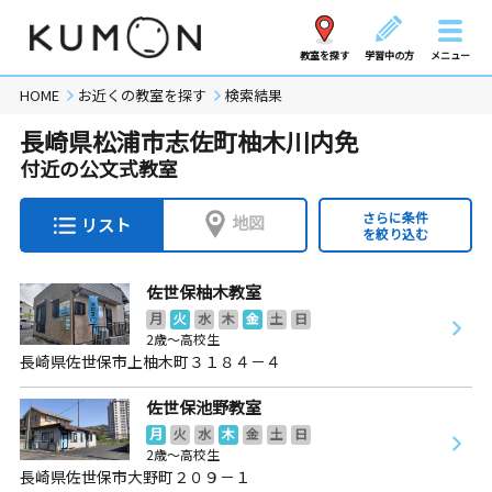
教室を探す
学習中の方
メニュー
HOME
お近くの教室を探す
検索結果
長崎県松浦市志佐町柚木川内免
付近の公文式教室
さらに条件
地図
リスト
を絞り込む
佐世保柚木教室
月
火
水
木
金
土
日
2歳～高校生
長崎県佐世保市上柚木町３１８４－４
佐世保池野教室
月
火
水
木
金
土
日
2歳～高校生
長崎県佐世保市大野町２０９－１