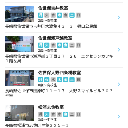
佐世保吉井教室
月
火
水
木
金
土
日
2歳～高校生
長崎県佐世保市吉井町大渡免４３－３ 樋口公民館
佐世保瀬戸越教室
月
火
水
木
金
土
日
2歳～高校生
長崎県佐世保市瀬戸越３丁目１７－２６ エクセランカツキ
１階左奥
佐世保大野四条橋教室
月
火
水
木
金
土
日
0歳～高校生
長崎県佐世保市田原町１１－１７ 大野スマイルビル３０３
号室
松浦志佐教室
月
火
水
木
金
土
日
3歳～中学生
長崎県松浦市志佐町里免３２５－１