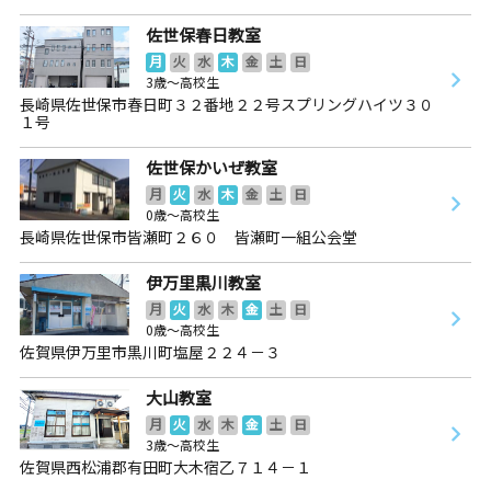
佐世保春日教室
月
火
水
木
金
土
日
3歳～高校生
長崎県佐世保市春日町３２番地２２号スプリングハイツ３０
１号
佐世保かいぜ教室
月
火
水
木
金
土
日
0歳～高校生
長崎県佐世保市皆瀬町２６０ 皆瀬町一組公会堂
伊万里黒川教室
月
火
水
木
金
土
日
0歳～高校生
佐賀県伊万里市黒川町塩屋２２４－３
大山教室
月
火
水
木
金
土
日
3歳～高校生
佐賀県西松浦郡有田町大木宿乙７１４－１