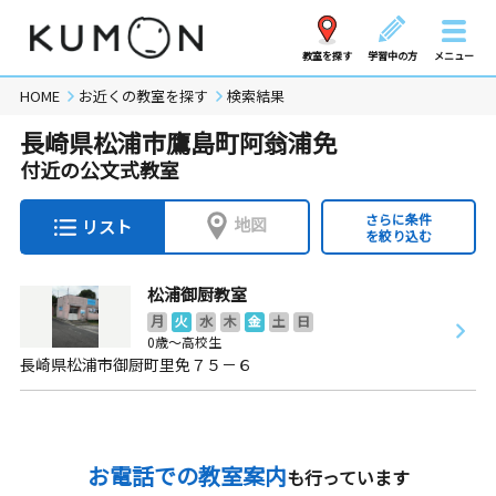
教室を探す
学習中の方
メニュー
HOME
お近くの教室を探す
検索結果
長崎県松浦市鷹島町阿翁浦免
付近の公文式教室
さらに条件
地図
リスト
を絞り込む
松浦御厨教室
月
火
水
木
金
土
日
0歳～高校生
長崎県松浦市御厨町里免７５－６
お電話での教室案内
も行っています