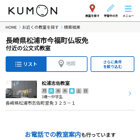
教室を探す
学習中の方
メニュー
HOME
お近くの教室を探す
検索結果
長崎県松浦市今福町仏坂免
付近の公文式教室
さらに条件
地図
リスト
を絞り込む
松浦志佐教室
月
火
水
木
金
土
日
3歳～中学生
長崎県松浦市志佐町里免３２５－１
お電話での教室案内
も行っています