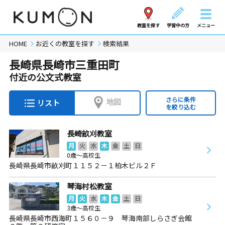
教室を探す
学習中の方
メニュー
HOME
お近くの教室を探す
検索結果
長崎県長崎市三重田町
付近の公文式教室
さらに条件
地図
リスト
を絞り込む
長崎畝刈教室
月
火
水
木
金
土
日
0歳～高校生
長崎県長崎市畝刈町１１５２－１柏木ビル２Ｆ
琴海村松教室
月
火
水
木
金
土
日
3歳～高校生
長崎県長崎市西海町１５６０－９ 琴海南部しらさぎ会館