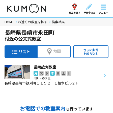
教室を探す
学習中の方
メニュー
HOME
お近くの教室を探す
検索結果
長崎県長崎市永田町
付近の公文式教室
さらに条件
地図
リスト
を絞り込む
長崎畝刈教室
月
火
水
木
金
土
日
0歳～高校生
長崎県長崎市畝刈町１１５２－１柏木ビル２Ｆ
お電話での教室案内
も行っています