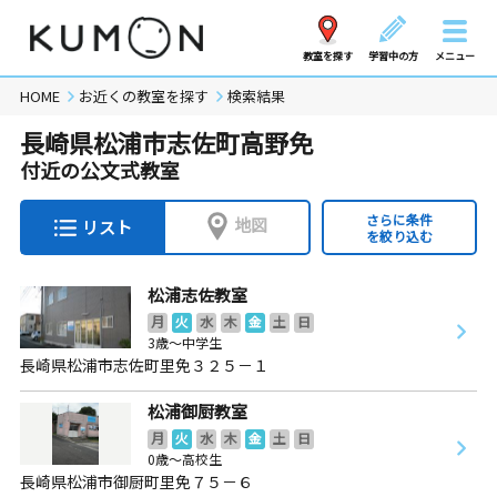
教室を探す
学習中の方
メニュー
HOME
お近くの教室を探す
検索結果
長崎県松浦市志佐町高野免
付近の公文式教室
さらに条件
地図
リスト
を絞り込む
松浦志佐教室
月
火
水
木
金
土
日
3歳～中学生
長崎県松浦市志佐町里免３２５－１
松浦御厨教室
月
火
水
木
金
土
日
0歳～高校生
長崎県松浦市御厨町里免７５－６