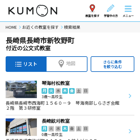
教室を探す
学習中の方
メニュー
HOME
お近くの教室を探す
検索結果
長崎県長崎市新牧野町
付近の公文式教室
さらに条件
地図
リスト
を絞り込む
琴海村松教室
月
火
水
木
金
土
日
3歳～高校生
長崎県長崎市西海町１５６０－９ 琴海南部しらさぎ会館
２階 第３研修室
長崎畝刈教室
月
火
水
木
金
土
日
0歳～高校生