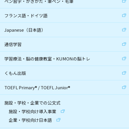
ペン習字・かきかた・筆ペン・毛筆
フランス語・ドイツ語
Japanese（日本語）
通信学習
学習療法・脳の健康教室・KUMONの脳トレ
くもん出版
TOEFL Primary
®
/
TOEFL Junior
®
施設・学校・企業での公文式
施設・学校向け導入事業
企業・学校向け日本語