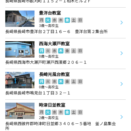
長崎県長崎市畝刈町１１５２－１柏木ビル２Ｆ
豊洋台教室
月
火
水
木
金
土
日
3歳～高校生
長崎県長崎市豊洋台２丁目１６－６ 豊洋台第２集会所
西海大瀬戸教室
月
火
水
木
金
土
日
0歳～高校生
長崎県西海市大瀬戸町瀬戸西濱郷２０６－１
長崎光風台教室
月
火
水
木
金
土
日
0歳～高校生
長崎県長崎市鳴見台１丁目３２－１
時津日並教室
月
火
水
木
金
土
日
2歳～高校生
長崎県西彼杵郡時津町日並郷３４０６－５番地 釜ノ島集会
所