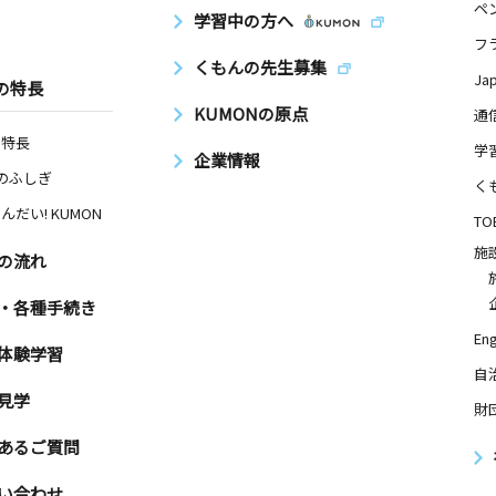
ペ
学習中の方へ
フ
くもんの先生募集
Ja
の特長
KUMONの原点
通
の特長
学
企業情報
Nのふしぎ
く
んだい! KUMON
TO
施
の流れ
・各種手続き
Eng
体験学習
自
見学
財
あるご質問
い合わせ