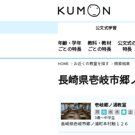
公文式学習
年齢・学年
教科・教材
公文式
ごとの特長
ごとの特長
特長
HOME
お近くの教室を探す
検索結果
長崎県壱岐市郷
壱岐郷ノ浦教室
月
火
水
木
金
土
3歳～中学生
長崎県壱岐市郷ノ浦町本村触１２６