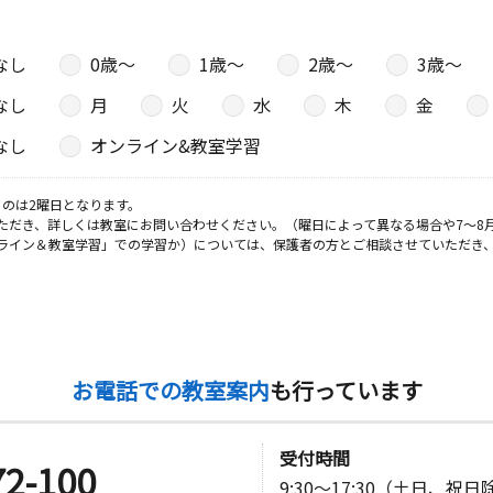
なし
0歳〜
1歳〜
2歳〜
3歳〜
なし
月
火
水
木
金
なし
オンライン&教室学習
のは2曜日となります。
ただき、詳しくは教室にお問い合わせください。（曜日によって異なる場合や7～8
ライン＆教室学習」での学習か）については、保護者の方とご相談させていただき
お電話での教室案内
も行っています
受付時間
72-100
9:30～17:30（土日、祝