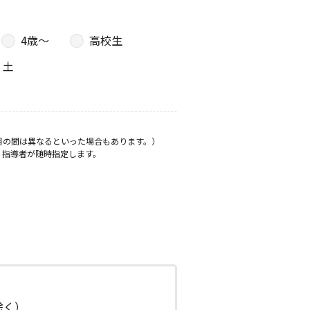
4歳〜
高校生
土
月の間は異なるといった場合もあります。）
、指導者が随時指定します。
日除く）