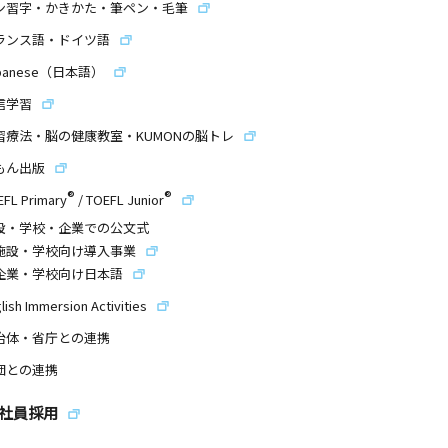
ン習字・かきかた・筆ペン・毛筆
ランス語・ドイツ語
panese（日本語）
信学習
習療法・脳の健康教室・KUMONの脳トレ
もん出版
®
®
EFL Primary
/
TOEFL Junior
設・学校・企業での公文式
施設・学校向け導入事業
企業・学校向け日本語
lish Immersion Activities
治体・省庁との連携
団との連携
社員採用