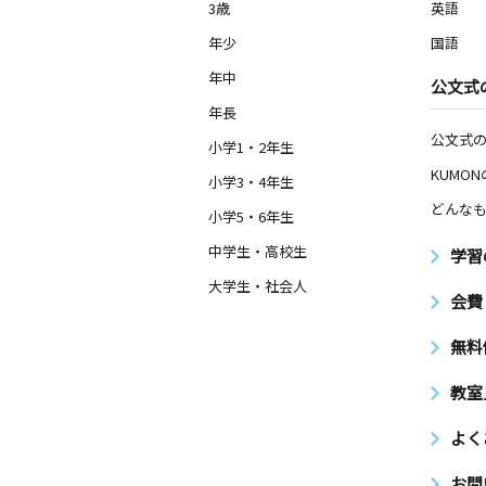
3歳
英語
年少
国語
年中
公文式
年長
公文式
小学1・2年生
KUMO
小学3・4年生
どんなも
小学5・6年生
中学生・高校生
学習
大学生・社会人
会費
無料
教室
よく
お問