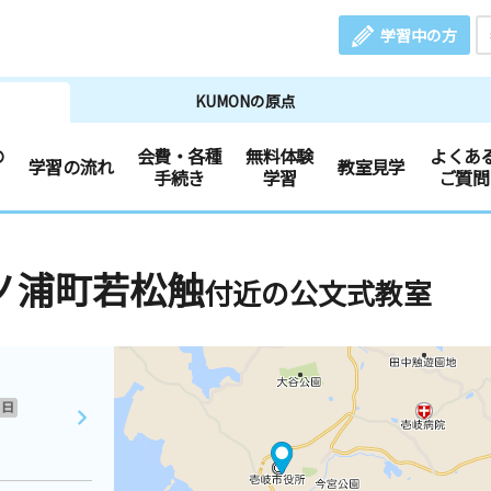
学習中の方
KUMONの原点
の
会費・各種
無料体験
よくあ
学習の流れ
教室見学
手続き
学習
ご質問
ノ浦町若松触
付近の公文式教室
日