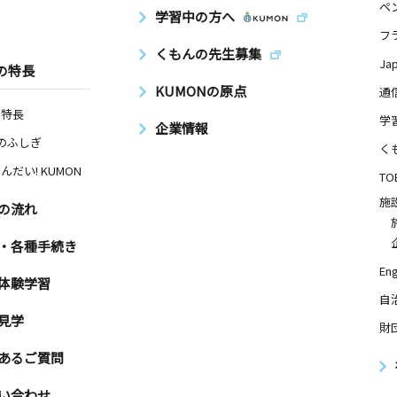
ペ
学習中の方へ
フ
くもんの先生募集
Ja
の特長
KUMONの原点
通
の特長
学
企業情報
Nのふしぎ
く
んだい! KUMON
TO
施
の流れ
・各種手続き
Eng
体験学習
自
見学
財
あるご質問
い合わせ