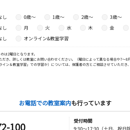
なし
0歳〜
1歳〜
2歳〜
3歳〜
なし
月
火
水
木
金
なし
オンライン&教室学習
のは2曜日となります。
ただき、詳しくは教室にお問い合わせください。（曜日によって異なる場合や7～8
ライン＆教室学習」での学習か）については、保護者の方とご相談させていただき
お電話での教室案内
も行っています
受付時間
72-100
9:30～17:30（土日、祝