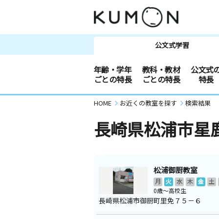
公文式学習
年齢・学年
教科・教材
公文式
ごとの特長
ごとの特長
特長
HOME
お近くの教室を探す
検索結果
長崎県松浦市星
松浦御厨教室
月
火
水
木
金
土
0歳～高校生
長崎県松浦市御厨町里免７５－６