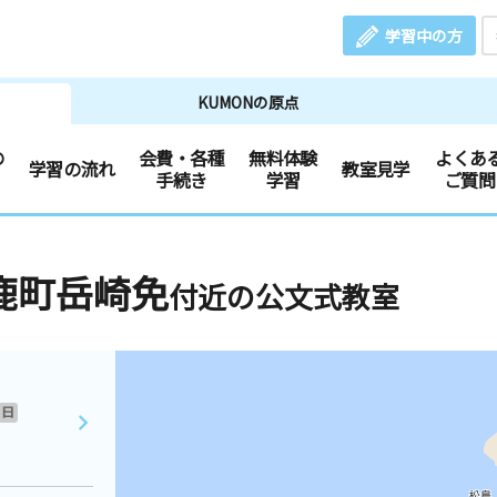
学習中の方
KUMONの原点
の
会費・各種
無料体験
よくあ
学習の流れ
教室見学
手続き
学習
ご質問
鹿町岳崎免
付近の公文式教室
日