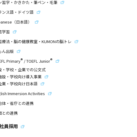
ン習字・かきかた・筆ペン・毛筆
ランス語・ドイツ語
panese（日本語）
信学習
習療法・脳の健康教室・KUMONの脳トレ
もん出版
®
®
EFL Primary
/
TOEFL Junior
設・学校・企業での公文式
施設・学校向け導入事業
企業・学校向け日本語
lish Immersion Activities
治体・省庁との連携
団との連携
社員採用