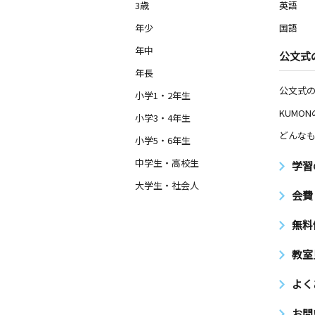
3歳
英語
年少
国語
年中
公文式
年長
公文式
小学1・2年生
KUMO
小学3・4年生
どんなも
小学5・6年生
中学生・高校生
学習
大学生・社会人
会費
無料
教室
よく
お問