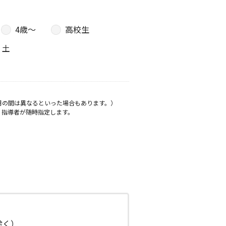
4歳〜
高校生
土
月の間は異なるといった場合もあります。）
、指導者が随時指定します。
日除く）