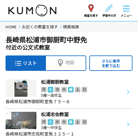
教室を探す
学習中の方
メニュー
HOME
お近くの教室を探す
検索結果
長崎県松浦市御厨町中野免
付近の公文式教室
さらに条件
地図
リスト
を絞り込む
松浦御厨教室
月
火
水
木
金
土
日
0歳～高校生
長崎県松浦市御厨町里免７５－６
松浦志佐教室
月
火
水
木
金
土
日
3歳～中学生
長崎県松浦市志佐町里免３２５－１