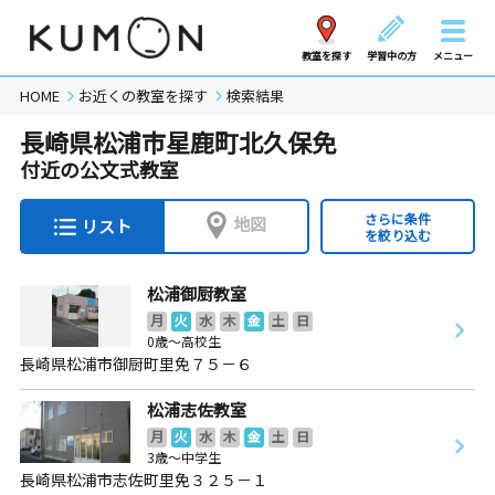
教室を探す
学習中の方
メニュー
HOME
お近くの教室を探す
検索結果
長崎県松浦市星鹿町北久保免
付近の公文式教室
さらに条件
地図
リスト
を絞り込む
松浦御厨教室
月
火
水
木
金
土
日
0歳～高校生
長崎県松浦市御厨町里免７５－６
松浦志佐教室
月
火
水
木
金
土
日
3歳～中学生
長崎県松浦市志佐町里免３２５－１