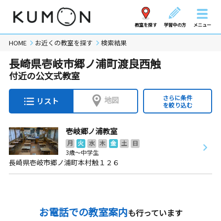
教室を探す
学習中の方
メニュー
HOME
お近くの教室を探す
検索結果
長崎県壱岐市郷ノ浦町渡良西触
付近の公文式教室
さらに条件
地図
リスト
を絞り込む
壱岐郷ノ浦教室
月
火
水
木
金
土
日
3歳～中学生
長崎県壱岐市郷ノ浦町本村触１２６
お電話での教室案内
も行っています