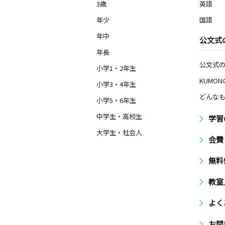
3歳
英語
年少
国語
年中
公文式
年長
公文式
小学1・2年生
KUMO
小学3・4年生
どんなも
小学5・6年生
中学生・高校生
学習
大学生・社会人
会費
無料
教室
よく
お問