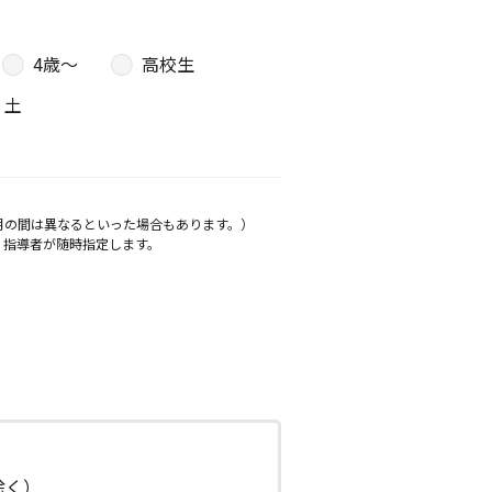
4歳〜
高校生
土
月の間は異なるといった場合もあります。）
、指導者が随時指定します。
日除く）