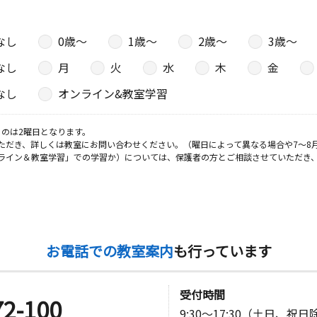
なし
0歳〜
1歳〜
2歳〜
3歳〜
なし
月
火
水
木
金
なし
オンライン&教室学習
のは2曜日となります。
ただき、詳しくは教室にお問い合わせください。（曜日によって異なる場合や7～8
ライン＆教室学習」での学習か）については、保護者の方とご相談させていただき
お電話での教室案内
も行っています
受付時間
72-100
9:30～17:30（土日、祝