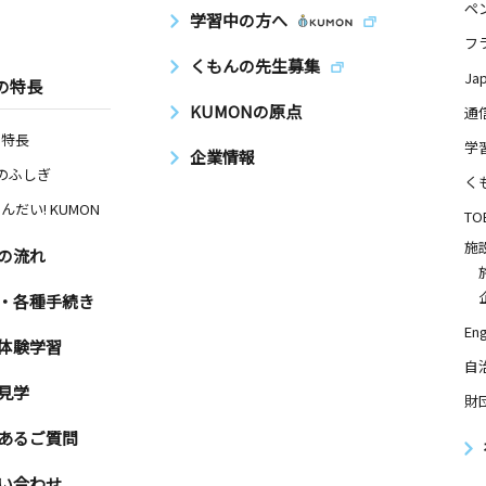
ペ
学習中の方へ
フ
くもんの先生募集
Ja
の特長
KUMONの原点
通
の特長
学
企業情報
Nのふしぎ
く
んだい! KUMON
TO
施
の流れ
・各種手続き
Eng
体験学習
自
見学
財
あるご質問
い合わせ