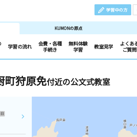
学習中の方
KUMONの原点
の
会費・各種
無料体験
よくあ
学習の流れ
教室見学
手続き
学習
ご質問
厨町狩原免
付近の公文式教室
日