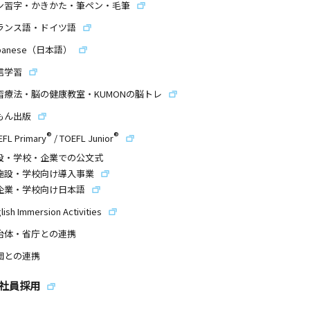
ン習字・かきかた・筆ペン・毛筆
ランス語・ドイツ語
panese（日本語）
信学習
習療法・脳の健康教室・KUMONの脳トレ
もん出版
®
®
EFL Primary
/
TOEFL Junior
設・学校・企業での公文式
施設・学校向け導入事業
企業・学校向け日本語
lish Immersion Activities
治体・省庁との連携
団との連携
社員採用