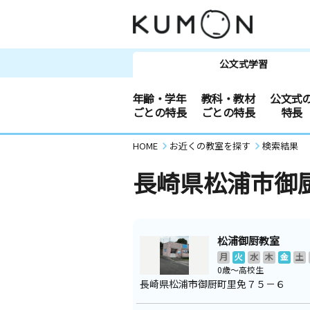
公文式学習
年齢・学年
教科・教材
公文式
ごとの特長
ごとの特長
特長
HOME
お近くの教室を探す
検索結果
長崎県松浦市御
松浦御厨教室
月
火
水
木
金
土
0歳～高校生
長崎県松浦市御厨町里免７５－６