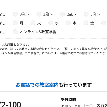
なし
0歳〜
1歳〜
2歳〜
3歳〜
なし
月
火
水
木
金
なし
オンライン&教室学習
のは2曜日となります。
ただき、詳しくは教室にお問い合わせください。（曜日によって異なる場合や7～8
ライン＆教室学習」での学習か）については、保護者の方とご相談させていただき
お電話での教室案内
も行っています
受付時間
72-100
9:30～17:30（土日、祝