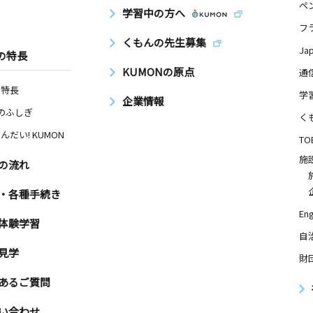
ペ
学習中の方へ
フ
くもんの先生募集
Ja
の特長
KUMONの原点
通
の特長
学
企業情報
Nのふしぎ
く
んだい! KUMON
TO
施
の流れ
・各種手続き
Eng
体験学習
自
見学
財
あるご質問
い合わせ