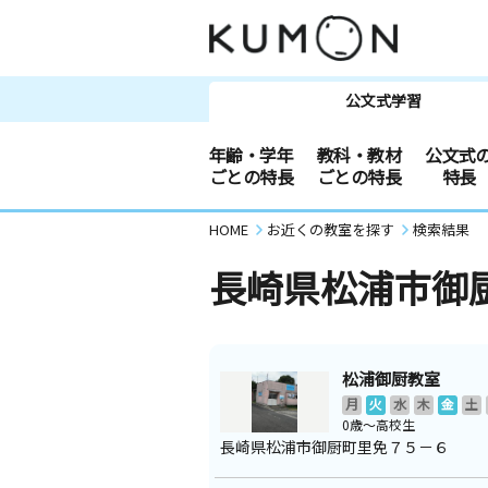
公文式学習
年齢・学年
教科・教材
公文式
ごとの特長
ごとの特長
特長
HOME
お近くの教室を探す
検索結果
長崎県松浦市御
松浦御厨教室
月
火
水
木
金
土
0歳～高校生
長崎県松浦市御厨町里免７５－６