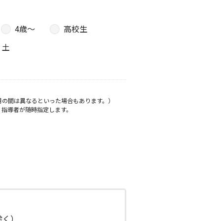
4歳〜
高校生
土
月の間は異なるといった場合もあります。）
、指導者が随時指定します。
日除く）