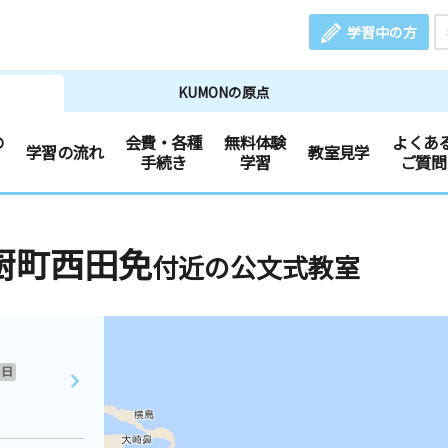
学習中の方
KUMONの原点
の
会費・各種
無料体験
よくあ
学習の流れ
教室見学
手続き
学習
ご質問
厨町西田免
付近の公文式教室
日