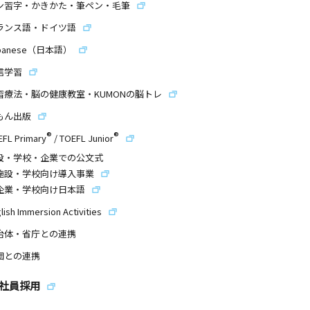
ン習字・かきかた・筆ペン・毛筆
ランス語・ドイツ語
panese（日本語）
信学習
習療法・脳の健康教室・KUMONの脳トレ
もん出版
®
®
EFL Primary
/
TOEFL Junior
設・学校・企業での公文式
施設・学校向け導入事業
企業・学校向け日本語
lish Immersion Activities
治体・省庁との連携
団との連携
社員採用