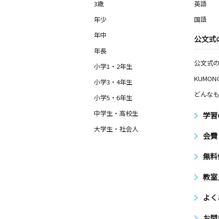
3歳
英語
年少
国語
年中
公文式
年長
公文式
小学1・2年生
KUMO
小学3・4年生
どんなも
小学5・6年生
中学生・高校生
学習
大学生・社会人
会費
無料
教室
よく
お問