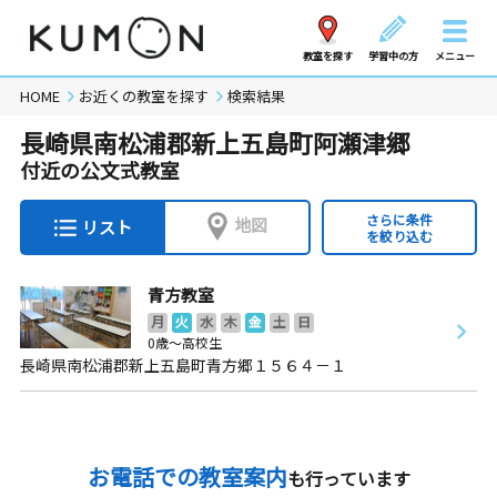
教室を探す
学習中の方
メニュー
HOME
お近くの教室を探す
検索結果
長崎県南松浦郡新上五島町阿瀬津郷
付近の公文式教室
さらに条件
地図
リスト
を絞り込む
青方教室
月
火
水
木
金
土
日
0歳～高校生
長崎県南松浦郡新上五島町青方郷１５６４－１
お電話での教室案内
も行っています