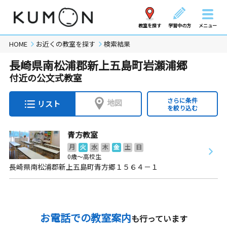
教室を探す
学習中の方
メニュー
HOME
お近くの教室を探す
検索結果
長崎県南松浦郡新上五島町岩瀬浦郷
付近の公文式教室
さらに条件
地図
リスト
を絞り込む
青方教室
月
火
水
木
金
土
日
0歳～高校生
長崎県南松浦郡新上五島町青方郷１５６４－１
お電話での教室案内
も行っています