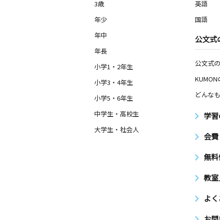
3歳
英語
年少
国語
年中
公文式
年長
公文式
小学1・2年生
KUMO
小学3・4年生
どんなも
小学5・6年生
中学生・高校生
学習
大学生・社会人
会費
無料
教室
よく
お問