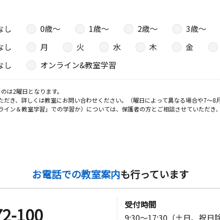
なし
0歳〜
1歳〜
2歳〜
3歳〜
なし
月
火
水
木
金
なし
オンライン&教室学習
のは2曜日となります。
ただき、詳しくは教室にお問い合わせください。（曜日によって異なる場合や7～8
ライン＆教室学習」での学習か）については、保護者の方とご相談させていただき
お電話での教室案内
も行っています
受付時間
72-100
9:30～17:30（土日、祝