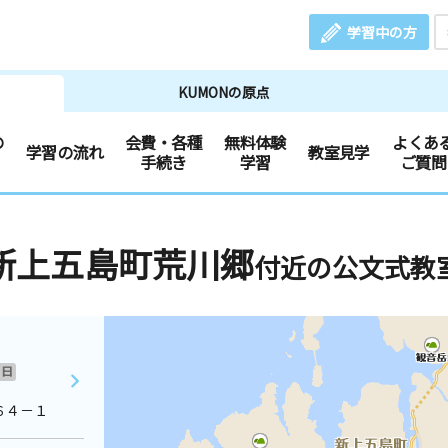
学習中の方
KUMONの原点
の
会費・各種
無料体験
よくあ
学習の流れ
教室見学
手続き
学習
ご質問
新上五島町荒川郷
付近の公文式教
日
６４－１