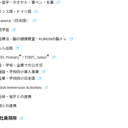
ン習字・かきかた・筆ペン・毛筆
ランス語・ドイツ語
panese（日本語）
信学習
習療法・脳の健康教室・KUMONの脳トレ
もん出版
®
®
EFL Primary
/
TOEFL Junior
設・学校・企業での公文式
施設・学校向け導入事業
企業・学校向け日本語
lish Immersion Activities
治体・省庁との連携
団との連携
社員採用