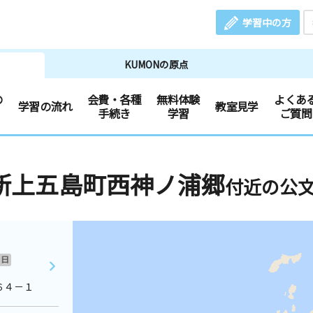
学習中の方
KUMONの原点
の
会費・各種
無料体験
よくあ
学習の流れ
教室見学
手続き
学習
ご質問
新上五島町西神ノ浦郷
付近の公
日
６４－１