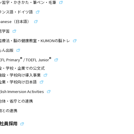
ン習字・かきかた・筆ペン・毛筆
ランス語・ドイツ語
panese（日本語）
信学習
習療法・脳の健康教室・KUMONの脳トレ
もん出版
®
®
EFL Primary
/
TOEFL Junior
設・学校・企業での公文式
施設・学校向け導入事業
企業・学校向け日本語
lish Immersion Activities
治体・省庁との連携
団との連携
社員採用