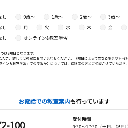
なし
0歳〜
1歳〜
2歳〜
3歳〜
なし
月
火
水
木
金
なし
オンライン&教室学習
のは2曜日となります。
ただき、詳しくは教室にお問い合わせください。（曜日によって異なる場合や7～8
ライン＆教室学習」での学習か）については、保護者の方とご相談させていただき
お電話での教室案内
も行っています
受付時間
72-100
9:30～17:30（土日、祝