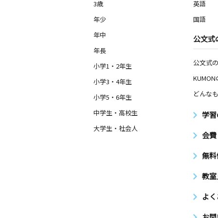
3歳
英語
年少
国語
年中
公文式
年長
公文式
小学1・2年生
KUMO
小学3・4年生
どんなも
小学5・6年生
中学生・高校生
学習
大学生・社会人
会費
無料
教室
よく
お問