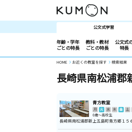
公文式学習
年齢・学年
教科・教材
公文式
ごとの特長
ごとの特長
特長
HOME
お近くの教室を探す
検索結果
長崎県南松浦郡
青方教室
月
火
水
木
金
土
0歳～高校生
長崎県南松浦郡新上五島町青方郷１５