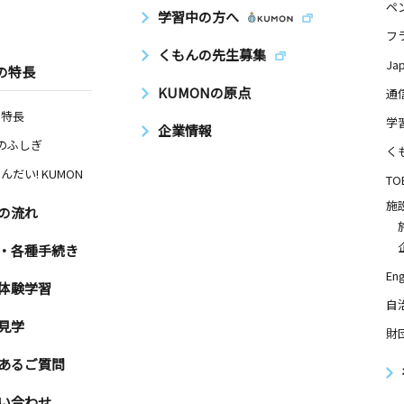
ペ
学習中の方へ
フ
くもんの先生募集
Ja
の特長
KUMONの原点
通
の特長
学
企業情報
Nのふしぎ
く
んだい! KUMON
TO
施
の流れ
・各種手続き
Eng
体験学習
自
見学
財
あるご質問
い合わせ