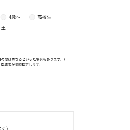
4歳〜
高校生
土
月の間は異なるといった場合もあります。）
、指導者が随時指定します。
日除く）