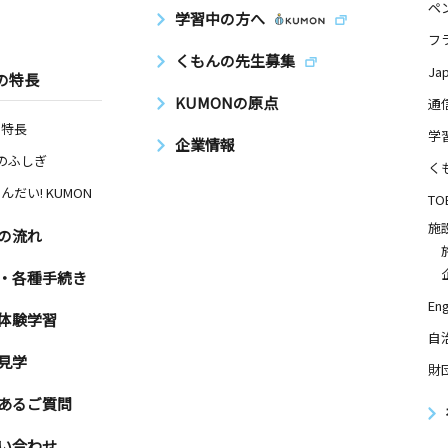
ペ
学習中の方へ
フ
くもんの先生募集
Ja
の特長
KUMONの原点
通
の特長
学
企業情報
Nのふしぎ
く
んだい! KUMON
TO
施
の流れ
・各種手続き
Eng
体験学習
自
見学
財
あるご質問
い合わせ