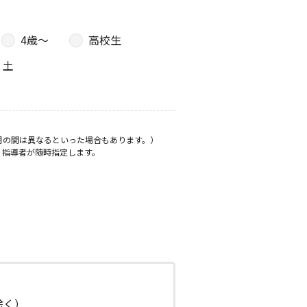
4歳〜
高校生
土
月の間は異なるといった場合もあります。）
、指導者が随時指定します。
日除く）