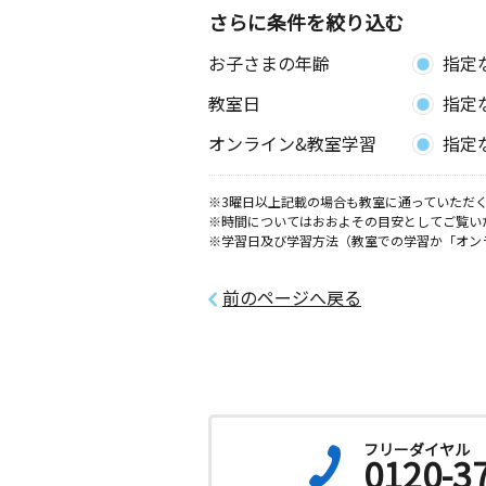
さらに条件を絞り込む
泡瀬小前教室
お子さまの年齢
指定
月
火
水
木
金
土
3歳～高校生
教室日
指定
沖縄県沖縄市泡瀬２丁目３－２６
オンライン&教室学習
指定
美東小前教室
月
火
水
木
金
土
※3曜日以上記載の場合も教室に通っていただく
※時間についてはおおよその目安としてご覧い
0歳～高校生
※学習日及び学習方法（教室での学習か「オン
沖縄県沖縄市桃原３１０－４ 東部ハ
前のページへ戻る
沖縄照屋教室
月
火
水
木
金
土
2歳～高校生
沖縄県沖縄市照屋３丁目９－５ 普久
１－１
沖縄古謝教室
フリーダイヤル
0120-3
月
火
水
木
金
土
3歳～高校生