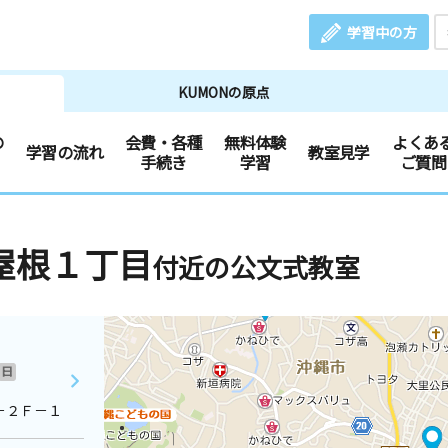
学習中の方
KUMONの原点
の
会費・各種
無料体験
よくあ
学習の流れ
教室見学
手続き
学習
ご質問
屋根１丁目
付近の公文式教室
日
－２Ｆ－１