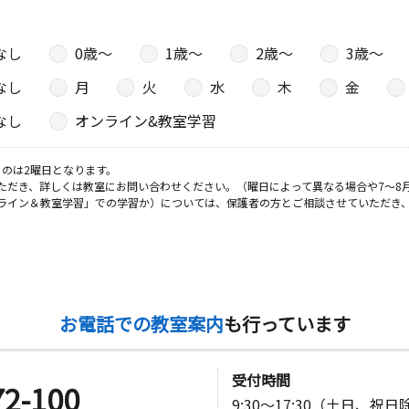
なし
0歳〜
1歳〜
2歳〜
3歳〜
日
なし
月
火
水
木
金
なし
オンライン&教室学習
日
のは2曜日となります。
ただき、詳しくは教室にお問い合わせください。（曜日によって異なる場合や7～8
ライン＆教室学習」での学習か）については、保護者の方とご相談させていただき
イツⅡ１Ｆ
日
原朝栄店舗
お電話での教室案内
も行っています
受付時間
72-100
日
9:30～17:30（土日、祝