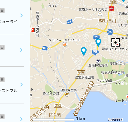
日
ニューライ
日
日
ーストブル
日
1km