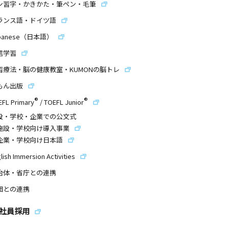
ン習字・かきかた・筆ペン・毛筆
ランス語・ドイツ語
panese（日本語）
信学習
習療法・脳の健康教室・KUMONの脳トレ
もん出版
®
®
EFL Primary
/
TOEFL Junior
設・学校・企業での公文式
施設・学校向け導入事業
企業・学校向け日本語
lish Immersion Activities
治体・省庁との連携
団との連携
社員採用