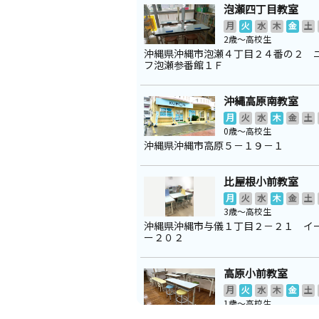
泡瀬四丁目教室
月
火
水
木
金
土
2歳～高校生
沖縄県沖縄市泡瀬４丁目２４番の２ 
フ泡瀬参番館１Ｆ
沖縄高原南教室
月
火
水
木
金
土
0歳～高校生
沖縄県沖縄市高原５－１９－１
比屋根小前教室
月
火
水
木
金
土
3歳～高校生
沖縄県沖縄市与儀１丁目２－２１ イ
ー２０２
高原小前教室
月
火
水
木
金
土
1歳～高校生
沖縄県沖縄市大里３丁目１６－２８