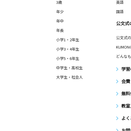
3歳
英語
年少
国語
年中
公文式
年長
公文式
小学1・2年生
KUMO
小学3・4年生
どんなも
小学5・6年生
中学生・高校生
学習
大学生・社会人
会費
無料
教室
よく
お問