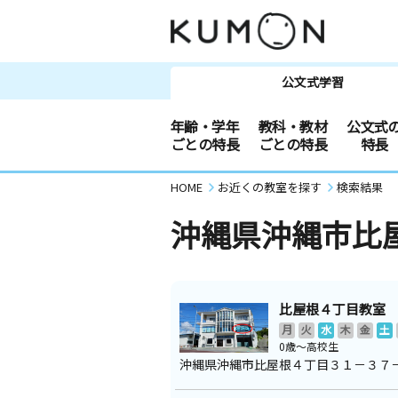
公文式学習
年齢・学年
教科・教材
公文式
ごとの特長
ごとの特長
特長
HOME
お近くの教室を探す
検索結果
沖縄県沖縄市比
比屋根４丁目教室
月
火
水
木
金
土
0歳～高校生
沖縄県沖縄市比屋根４丁目３１－３７