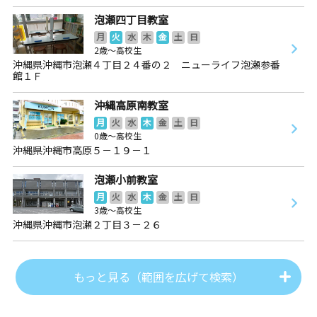
泡瀬四丁目教室
月
火
水
木
金
土
日
2歳～高校生
沖縄県沖縄市泡瀬４丁目２４番の２ ニューライフ泡瀬参番
館１Ｆ
沖縄高原南教室
月
火
水
木
金
土
日
0歳～高校生
沖縄県沖縄市高原５－１９－１
泡瀬小前教室
月
火
水
木
金
土
日
3歳～高校生
沖縄県沖縄市泡瀬２丁目３－２６
もっと見る（範囲を広げて検索）