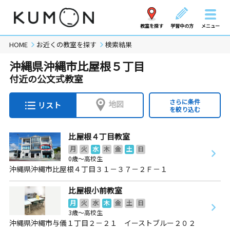
教室を探す
学習中の方
メニュー
HOME
お近くの教室を探す
検索結果
沖縄県沖縄市比屋根５丁目
付近の公文式教室
さらに条件
地図
リスト
を絞り込む
比屋根４丁目教室
月
火
水
木
金
土
日
0歳～高校生
沖縄県沖縄市比屋根４丁目３１－３７－２Ｆ－１
比屋根小前教室
月
火
水
木
金
土
日
3歳～高校生
沖縄県沖縄市与儀１丁目２－２１ イーストブルー２０２