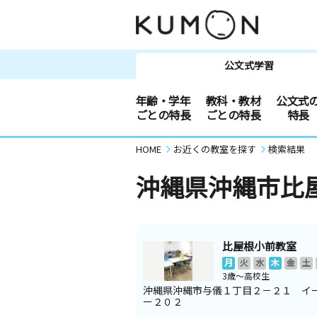
公文式学習
年齢・学年
教科・教材
公文式
ごとの特長
ごとの特長
特長
HOME
お近くの教室を探す
検索結果
沖縄県沖縄市比
比屋根小前教室
月
火
水
木
金
土
3歳～高校生
沖縄県沖縄市与儀１丁目２－２１ イ
ー２０２