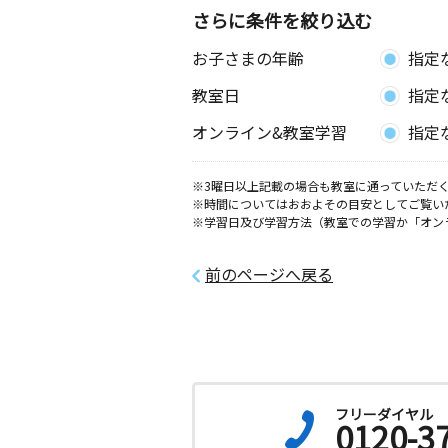
さらに条件を絞り込む
北中しまぶく教室
お子さまの年齢
指定
月
火
水
木
金
土
0歳～高校生
教室日
指定
沖縄県中頭郡北中城村島袋６０５－２
オンライン&教室学習
指定
沖縄照屋教室
月
火
水
木
金
土
※3曜日以上記載の場合も教室に通っていただく
※時間についてはおおよその目安としてご覧い
2歳～高校生
※学習日及び学習方法（教室での学習か「オン
沖縄県沖縄市照屋３丁目９－５ 普久
１－１
前のページへ戻る
泡瀬小前教室
月
火
水
木
金
土
3歳～高校生
沖縄県沖縄市泡瀬２丁目３－２６
美東小前教室
フリーダイヤル
0120-3
月
火
水
木
金
土
0歳～高校生