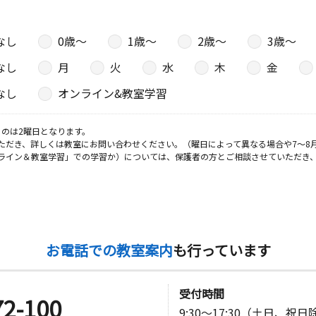
なし
0歳〜
1歳〜
2歳〜
3歳〜
日
なし
月
火
水
木
金
なし
オンライン&教室学習
日
のは2曜日となります。
ただき、詳しくは教室にお問い合わせください。（曜日によって異なる場合や7～8
ライン＆教室学習」での学習か）については、保護者の方とご相談させていただき
原朝栄店舗
日
お電話での教室案内
も行っています
受付時間
72-100
日
9:30～17:30（土日、祝