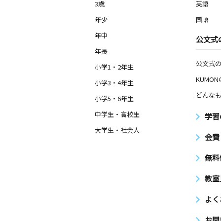
3歳
英語
年少
国語
年中
公文式
年長
公文式
小学1・2年生
KUMO
小学3・4年生
どんなも
小学5・6年生
中学生・高校生
学習
大学生・社会人
会費
無料
教室
よく
お問