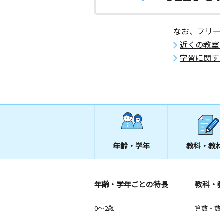
沖縄県沖縄市桃原３１０－４ 東部ハ
なお、フリ
北中城小前教室
近くの教室
月
火
水
木
金
土
2歳～高校生
学習に関す
沖縄県中頭郡北中城村喜舎場９－２
沖縄古謝教室
月
火
水
木
金
土
3歳～高校生
沖縄県沖縄市古謝２丁目１８－２４ 
２号
年齢・学年
教科・教
中の町小前教室
月
火
水
木
金
土
3歳～高校生
沖縄県沖縄市上地２丁目１３番９号１
年齢・学年ごとの特長
教科・
0～2歳
算数・