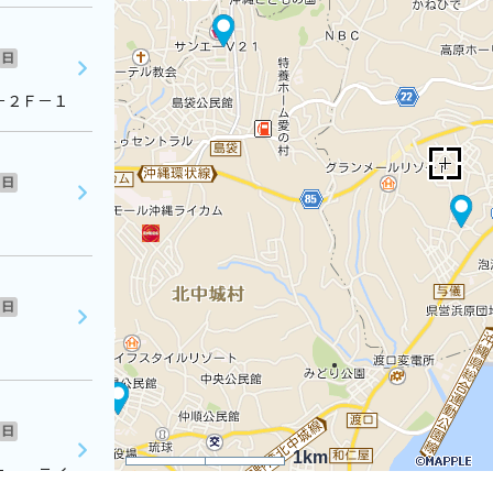
日
－２Ｆ－１
日
日
日
1km
ニューライ