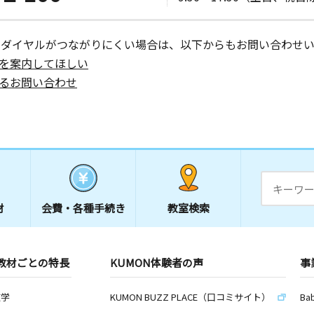
イツⅡ１Ｆ
ーダイヤルがつながりにくい場合は、以下からもお問い合わせい
を案内してほしい
日
るお問い合わせ
日
門ビル３０
材
会費・
各種手続き
教室検索
日
Ｆ
教材ごとの特長
KUMON体験者の声
事
数学
KUMON BUZZ PLACE（口コミサイト）
Ba