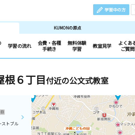
学習中の方
KUMONの原点
の
会費・各種
無料体験
よくあ
学習の流れ
教室見学
手続き
学習
ご質問
屋根６丁目
付近の公文式教室
日
ーストブル