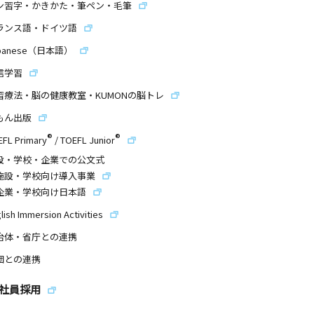
ン習字・かきかた・筆ペン・毛筆
ランス語・ドイツ語
panese（日本語）
信学習
習療法・脳の健康教室・KUMONの脳トレ
もん出版
®
®
EFL Primary
/
TOEFL Junior
設・学校・企業での公文式
施設・学校向け導入事業
企業・学校向け日本語
lish Immersion Activities
治体・省庁との連携
団との連携
社員採用