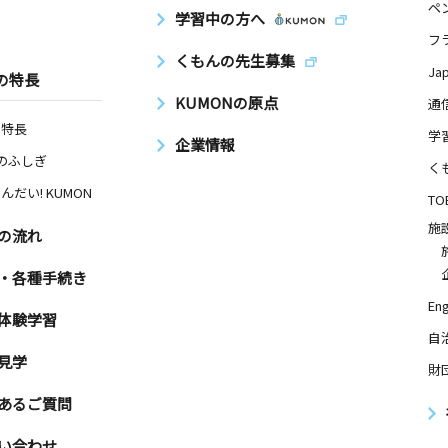
ペ
学習中の方へ
フ
くもんの先生募集
Ja
の特長
KUMONの原点
通
の特長
学
企業情報
Nのふしぎ
く
んだい! KUMON
TO
施
の流れ
・各種手続き
Eng
体験学習
自
見学
財
あるご質問
い合わせ