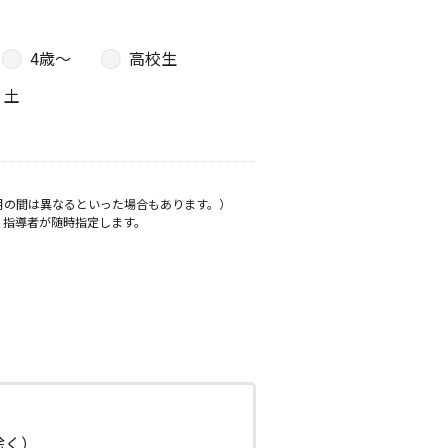
4歳〜
高校生
土
月の間は異なるといった場合もあります。）
、指導者が随時指定します。
日除く）