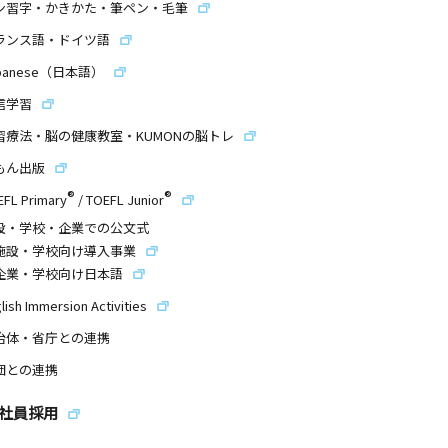
ン習字・かきかた・筆ペン・毛筆
ランス語・ドイツ語
panese（日本語）
信学習
習療法・脳の健康教室・KUMONの脳トレ
もん出版
®
®
EFL Primary
/
TOEFL Junior
設・学校・企業での公文式
施設・学校向け導入事業
企業・学校向け日本語
lish Immersion Activities
治体・省庁との連携
団との連携
社員採用