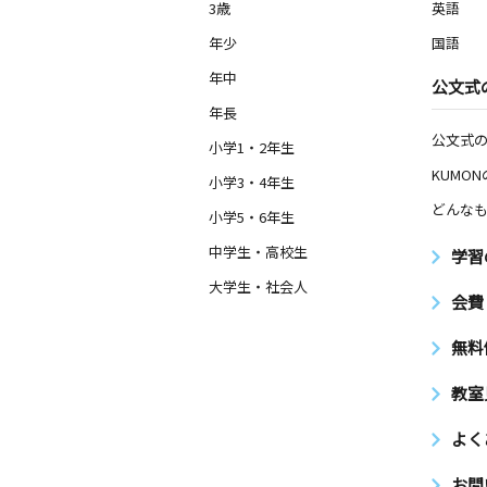
3歳～高校生
3歳
英語
沖縄県沖縄市古謝２丁目１８－２４ 
２号
年少
国語
年中
公文式
年長
公文式
小学1・2年生
KUMO
小学3・4年生
どんなも
小学5・6年生
中学生・高校生
学習
大学生・社会人
会費
無料
教室
よく
お問