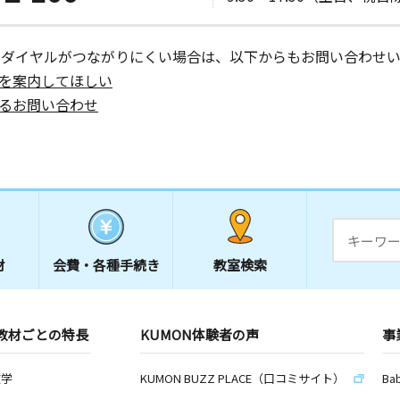
Ｂ室
ーダイヤルがつながりにくい場合は、以下からもお問い合わせい
を案内してほしい
日
るお問い合わせ
日
イツⅡ１Ｆ
材
会費・
各種手続き
教室検索
日
Ｆ
教材ごとの特長
KUMON体験者の声
事
数学
KUMON BUZZ PLACE（口コミサイト）
Ba
日