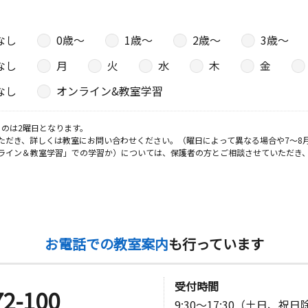
なし
0歳〜
1歳〜
2歳〜
3歳〜
日
なし
月
火
水
木
金
なし
オンライン&教室学習
日
のは2曜日となります。
ただき、詳しくは教室にお問い合わせください。（曜日によって異なる場合や7～8
ライン＆教室学習」での学習か）については、保護者の方とご相談させていただき
ニューライ
日
お電話での教室案内
も行っています
受付時間
72-100
日
9:30～17:30（土日、祝