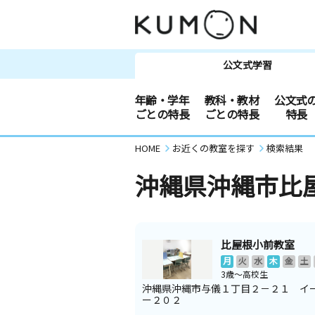
公文式学習
年齢・学年
教科・教材
公文式
ごとの特長
ごとの特長
特長
HOME
お近くの教室を探す
検索結果
沖縄県沖縄市比
比屋根小前教室
月
火
水
木
金
土
3歳～高校生
沖縄県沖縄市与儀１丁目２－２１ イ
ー２０２