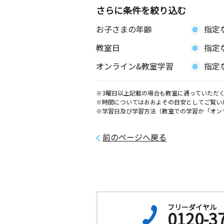
さらに条件を絞り込む
北中しまぶく教室
お子さまの年齢
指定
月
火
水
木
金
土
0歳～高校生
教室日
指定
沖縄県中頭郡北中城村島袋６０５－２
オンライン&教室学習
指定
泡瀬四丁目教室
月
火
水
木
金
土
※3曜日以上記載の場合も教室に通っていただく
※時間についてはおおよその目安としてご覧い
2歳～高校生
※学習日及び学習方法（教室での学習か「オン
沖縄県沖縄市泡瀬４丁目２４番の２ 
フ泡瀬参番館１Ｆ
前のページへ戻る
沖縄安慶田教室
月
火
水
木
金
土
0歳～高校生
沖縄県沖縄市安慶田１丁目１１‐７
沖縄室川教室
フリーダイヤル
0120-3
月
火
水
木
金
土
3歳～高校生