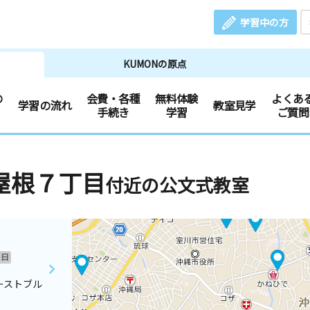
学習中の方
KUMONの原点
の
会費・各種
無料体験
よくあ
学習の流れ
教室見学
手続き
学習
ご質問
屋根７丁目
付近の公文式教室
日
ーストブル