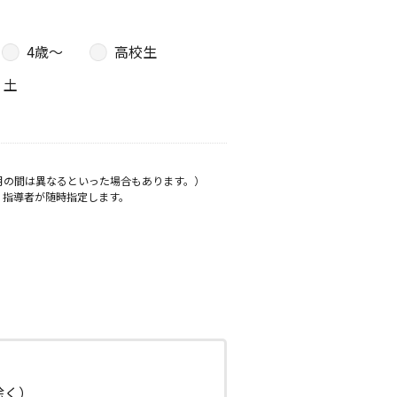
4歳〜
高校生
土
月の間は異なるといった場合もあります。）
、指導者が随時指定します。
日除く）