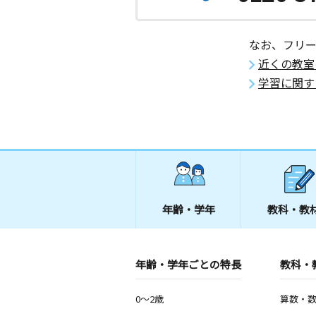
沖縄県沖縄市室川２丁目９－５ ２階
なお、フリ
泡瀬小前教室
近くの教室
月
火
水
木
金
土
3歳～高校生
学習に関す
沖縄県沖縄市泡瀬２丁目３－２６
美東小前教室
月
火
水
木
金
土
0歳～高校生
沖縄県沖縄市桃原３１０－４ 東部ハ
中の町小前教室
年齢・学年
教科・教
月
火
水
木
金
土
3歳～高校生
沖縄県沖縄市上地２丁目１３番９号１
年齢・学年ごとの特長
教科・
沖縄古謝教室
0～2歳
算数・
月
火
水
木
金
土