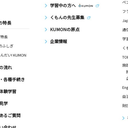
ペ
学習中の方へ
門ビル３０
フ
くもんの先生募集
Ja
の特長
KUMONの原点
通
の特長
学
企業情報
Nのふしぎ
く
んだい! KUMON
TO
施
の流れ
・各種手続き
Eng
体験学習
自
見学
財
あるご質問
い合わせ