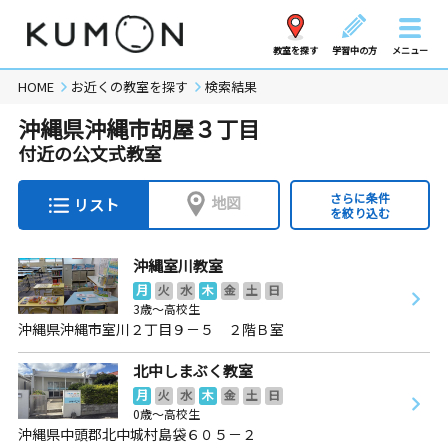
教室を探す
学習中の方
メニュー
HOME
お近くの教室を探す
検索結果
沖縄県沖縄市胡屋３丁目
付近の公文式教室
さらに条件
地図
リスト
を絞り込む
沖縄室川教室
月
火
水
木
金
土
日
3歳～高校生
沖縄県沖縄市室川２丁目９－５ ２階Ｂ室
北中しまぶく教室
月
火
水
木
金
土
日
0歳～高校生
沖縄県中頭郡北中城村島袋６０５－２