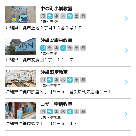
中の町小前教室
月
火
水
木
金
土
日
3歳～高校生
沖縄県沖縄市上地２丁目１３番９号１Ｆ
沖縄安慶田教室
月
火
水
木
金
土
日
0歳～高校生
沖縄県沖縄市安慶田１丁目１１‐７
沖縄照屋教室
月
火
水
木
金
土
日
2歳～高校生
沖縄県沖縄市照屋３丁目９－５ 普久原朝栄店舗１－１
コザ十字路教室
月
火
水
木
金
土
日
3歳～高校生
沖縄県沖縄市照屋１丁目２－５ １Ｆ