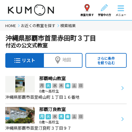
教室を探す
学習中の方
メニュー
HOME
お近くの教室を探す
検索結果
沖縄県那覇市首里赤田町３丁目
付近の公文式教室
さらに条件
地図
リスト
を絞り込む
那覇崎山教室
月
火
水
木
金
土
日
0歳～高校生
沖縄県那覇市首里崎山町１丁目１６番地
那覇汀良教室
月
火
水
木
金
土
日
0歳～高校生
沖縄県那覇市首里汀良町３丁目９７