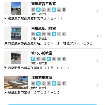
南風原宮平教室
月
火
水
木
金
土
日
3歳～高校生
沖縄県島尻郡南風原町宮平３８６－２３
南風原新川教室
月
火
水
木
金
土
日
3歳～高校生
沖縄県島尻郡南風原町新川１６４－１ 桃原アパート２０１
城北小前教室
月
火
水
木
金
土
日
3歳～高校生
沖縄県那覇市首里久場川町１丁目１０４－１
那覇石田教室
月
火
水
木
金
土
日
0歳～高校生
沖縄県那覇市繁多川５丁目２４－１５