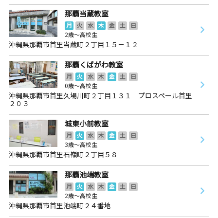
那覇当蔵教室
月
火
水
木
金
土
日
2歳～高校生
沖縄県那覇市首里当蔵町２丁目１５－１２
那覇くばがわ教室
月
火
水
木
金
土
日
0歳～高校生
沖縄県那覇市首里久場川町２丁目１３１ プロスペール首里
２０３
城東小前教室
月
火
水
木
金
土
日
3歳～高校生
沖縄県那覇市首里石嶺町２丁目５８
那覇池端教室
月
火
水
木
金
土
日
2歳～高校生
沖縄県那覇市首里池端町２４番地