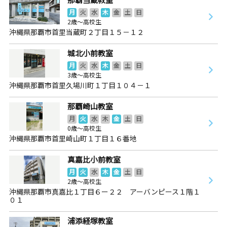
月
火
水
木
金
土
日
2歳～高校生
沖縄県那覇市首里当蔵町２丁目１５－１２
城北小前教室
月
火
水
木
金
土
日
3歳～高校生
沖縄県那覇市首里久場川町１丁目１０４－１
那覇崎山教室
月
火
水
木
金
土
日
0歳～高校生
沖縄県那覇市首里崎山町１丁目１６番地
真嘉比小前教室
月
火
水
木
金
土
日
2歳～高校生
沖縄県那覇市真嘉比１丁目６ー２２ アーバンピース１階１
０１
浦添経塚教室