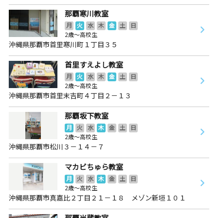
那覇寒川教室
月
火
水
木
金
土
日
2歳～高校生
沖縄県那覇市首里寒川町１丁目３５
首里すえよし教室
月
火
水
木
金
土
日
2歳～高校生
沖縄県那覇市首里末吉町４丁目２－１３
那覇坂下教室
月
火
水
木
金
土
日
2歳～高校生
沖縄県那覇市松川３－１４－７
マカビちゅら教室
月
火
水
木
金
土
日
2歳～高校生
沖縄県那覇市真嘉比２丁目２１－１８ メゾン新垣１０１
那覇当蔵教室