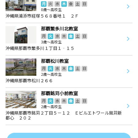
月
火
水
木
金
土
日
0歳～高校生
沖縄県浦添市経塚５６８番地１ ２Ｆ
那覇繁多川北教室
月
火
水
木
金
土
日
3歳～高校生
沖縄県那覇市繁多川１丁目１‐１５
那覇松川教室
月
火
水
木
金
土
日
2歳～高校生
沖縄県那覇市松川２６６
那覇銘苅小前教室
月
火
水
木
金
土
日
2歳～高校生
沖縄県那覇市銘苅２丁目５－１２ Ｅビルエトワール銘苅新
都心 ２０２