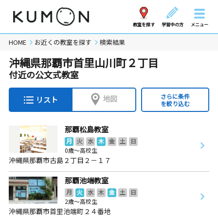
教室を探す
学習中の方
メニュー
HOME
お近くの教室を探す
検索結果
沖縄県那覇市首里山川町２丁目
付近の公文式教室
さらに条件
地図
リスト
を絞り込む
那覇松島教室
月
火
水
木
金
土
日
0歳～高校生
沖縄県那覇市古島２丁目２－１７
那覇池端教室
月
火
水
木
金
土
日
2歳～高校生
沖縄県那覇市首里池端町２４番地