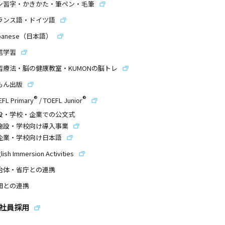
ン習字・かきかた・筆ペン・毛筆
ランス語・ドイツ語
panese（日本語）
信学習
習療法・脳の健康教室・KUMONの脳トレ
もん出版
®
®
EFL Primary
/
TOEFL Junior
設・学校・企業での公文式
施設・学校向け導入事業
企業・学校向け日本語
lish Immersion Activities
治体・省庁との連携
団との連携
社員採用