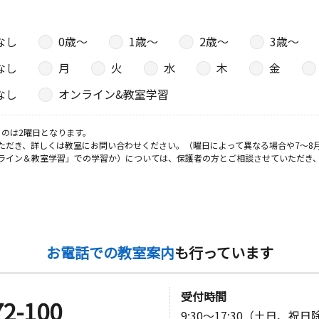
なし
0歳〜
1歳〜
2歳〜
3歳〜
日
なし
月
火
水
木
金
３
なし
オンライン&教室学習
日
のは2曜日となります。
ただき、詳しくは教室にお問い合わせください。（曜日によって異なる場合や7～8
ライン＆教室学習」での学習か）については、保護者の方とご相談させていただき
日
アーバンピ
お電話での教室案内
も行っています
日
受付時間
72-100
9:30～17:30（土日、祝