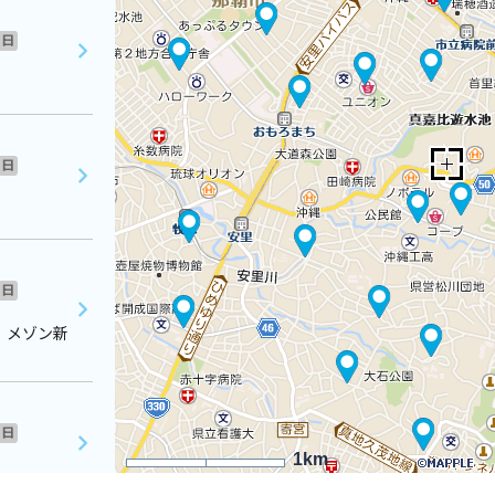
日
日
日
 メゾン新
日
1km