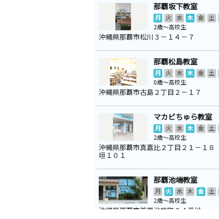
那覇坂下教室
月
火
水
木
金
土
2歳～高校生
沖縄県那覇市松川３－１４－７
那覇松島教室
月
火
水
木
金
土
0歳～高校生
沖縄県那覇市古島２丁目２－１７
マカビちゅら教室
月
火
水
木
金
土
2歳～高校生
沖縄県那覇市真嘉比２丁目２１－１８
垣１０１
那覇池端教室
月
火
水
木
金
土
2歳～高校生
沖縄県那覇市首里池端町２４番地