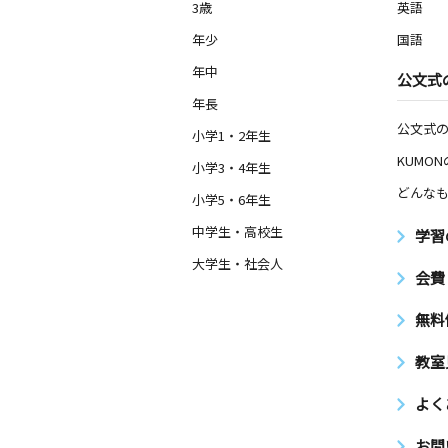
沖縄県那覇市首里崎山町１丁目１６番
3歳
英語
年少
国語
おもろまち４丁目
年中
公文式
月
火
水
木
金
土
2歳～高校生
年長
沖縄県那覇市おもろまち４丁目１０－
公文式
イガーデン１Ｆ
小学1・2年生
KUMO
小学3・4年生
那覇寄宮教室
どんなも
小学5・6年生
月
火
水
木
金
土
3歳～高校生
中学生・高校生
学習
沖縄県那覇市三原３丁目７－２７ シ
大学生・社会人
１０１号室
会費
城北小前教室
無料
月
火
水
木
金
土
3歳～高校生
教室
沖縄県那覇市首里久場川町１丁目１０
よく
那覇銘苅小前教室
お問