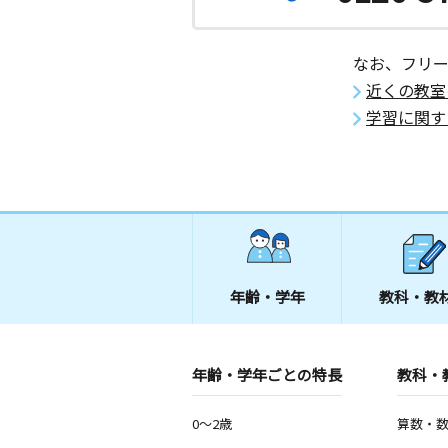
沖縄県那覇市松川２６６
那覇繁多川教室
なお、フリ
月
火
水
木
金
土
近くの教室
0歳～高校生
沖縄県那覇市繁多川５丁目５－３６
学習に関す
那覇当蔵教室
月
火
水
木
金
土
2歳～高校生
沖縄県那覇市首里当蔵町２丁目１５－
那覇石田教室
年齢・学年
教科・教
月
火
水
木
金
土
0歳～高校生
沖縄県那覇市繁多川５丁目２４－１５
年齢・学年ごとの特長
教科・
那覇崎山教室
月
火
水
木
金
土
0～2歳
算数・
0歳～高校生