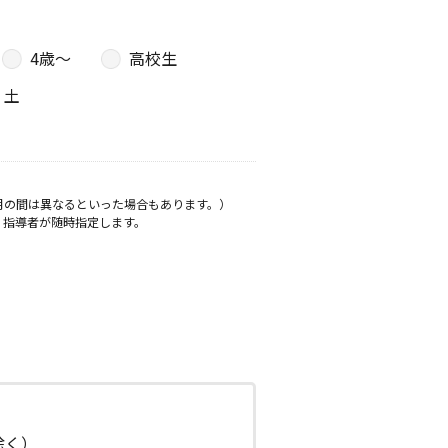
4歳〜
高校生
土
月の間は異なるといった場合もあります。）
、指導者が随時指定します。
日除く）