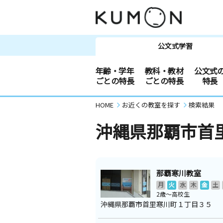
公文式学習
年齢・学年
教科・教材
公文式
ごとの特長
ごとの特長
特長
HOME
お近くの教室を探す
検索結果
沖縄県那覇市首
那覇寒川教室
月
火
水
木
金
土
2歳～高校生
沖縄県那覇市首里寒川町１丁目３５