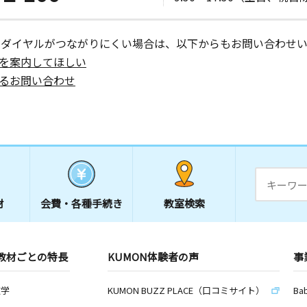
ーダイヤルがつながりにくい場合は、以下からもお問い合わせい
日
を案内してほしい
るお問い合わせ
日
１２
材
会費・
各種手続き
教室検索
日
教材ごとの特長
KUMON体験者の声
事
日
数学
KUMON BUZZ PLACE（口コミサイト）
Ba