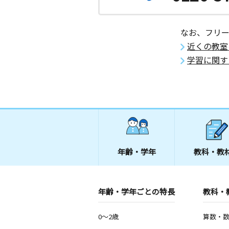
月
火
水
木
金
土
2歳～高校生
沖縄県那覇市安謝２丁目１５－１９
なお、フリ
近くの教室
内間小前教室
学習に関す
月
火
水
木
金
土
0歳～高校生
沖縄県浦添市内間４－１６－５ コー
１Ｆ
神森小前教室
月
火
水
木
金
土
0歳～高校生
沖縄県浦添市勢理客１丁目２－２８
年齢・学年
教科・教
天久二丁目教室
月
火
水
木
金
土
年齢・学年ごとの特長
教科・
0歳～高校生
沖縄県那覇市天久２丁目１７－９
0～2歳
算数・