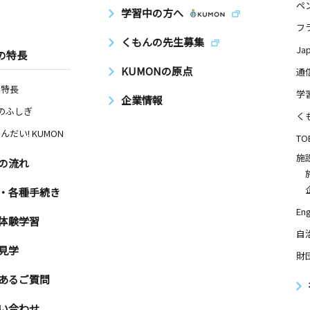
ペ
学習中の方へ
日
フ
くもんの先生募集
３
Ja
の特長
KUMONの原点
通
の特長
学
企業情報
日
Nのふしぎ
く
んだい! KUMON
TO
施
の流れ
日
・各種手続き
ビル１階
Eng
体験学習
自
室
見学
財
日
あるご質問
メゾン宮城
い合わせ