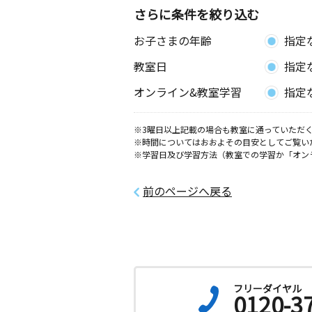
ンマンション２０３
さらに条件を絞り込む
お子さまの年齢
指定
真嘉比小前教室
月
火
水
木
金
土
教室日
指定
2歳～高校生
沖縄県那覇市真嘉比１丁目６ー２２ 
オンライン&教室学習
指定
ース１階１０１
※3曜日以上記載の場合も教室に通っていただく
マカビちゅら教室
※時間についてはおおよその目安としてご覧い
月
火
水
木
金
土
※学習日及び学習方法（教室での学習か「オン
2歳～高校生
沖縄県那覇市真嘉比２丁目２１－１８
垣１０１
前のページへ戻る
浦添内間教室
月
火
水
木
金
土
0歳～高校生
沖縄県浦添市内間２丁目６－１０
フリーダイヤル
0120-3
安謝小前教室