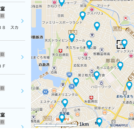
教室
日
３８ スカ
日
３Ｆ
日
教室
日
1km
９ シャイ