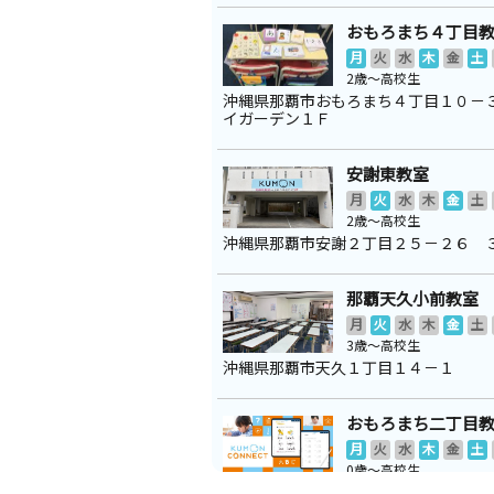
おもろまち４丁目
月
火
水
木
金
土
2歳～高校生
沖縄県那覇市おもろまち４丁目１０－
イガーデン１Ｆ
安謝東教室
月
火
水
木
金
土
2歳～高校生
沖縄県那覇市安謝２丁目２５－２６ 
那覇天久小前教室
月
火
水
木
金
土
3歳～高校生
沖縄県那覇市天久１丁目１４－１
おもろまち二丁目
月
火
水
木
金
土
0歳～高校生
沖縄県那覇市おもろまち２丁目６－３