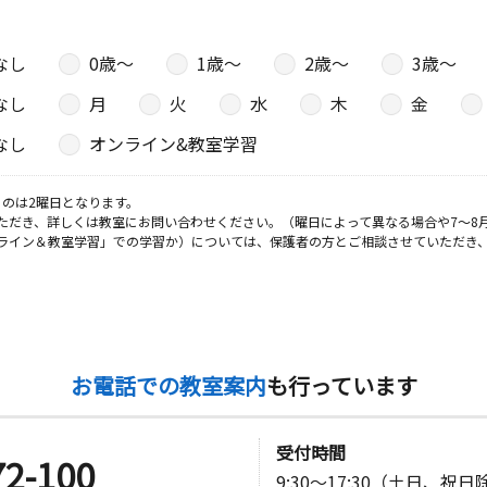
なし
0歳〜
1歳〜
2歳〜
3歳〜
日
なし
月
火
水
木
金
アーバンピ
なし
オンライン&教室学習
のは2曜日となります。
ただき、詳しくは教室にお問い合わせください。（曜日によって異なる場合や7～8
日
ライン＆教室学習」での学習か）については、保護者の方とご相談させていただき
 メゾン新
日
お電話での教室案内
も行っています
受付時間
72-100
9:30～17:30（土日、祝