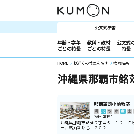
公文式学習
年齢・学年
教科・教材
公文式
ごとの特長
ごとの特長
特長
HOME
お近くの教室を探す
検索結果
沖縄県那覇市銘
那覇銘苅小前教室
月
火
水
木
金
土
2歳～高校生
沖縄県那覇市銘苅２丁目５－１２ Ｅ
ール銘苅新都心 ２０２