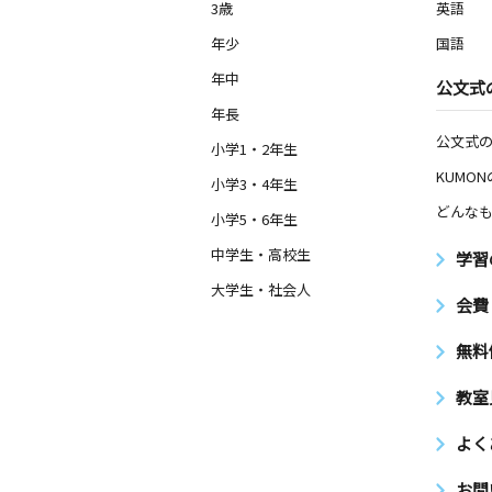
首里すえよし教室
3歳
英語
月
火
水
木
金
土
年少
国語
2歳～高校生
沖縄県那覇市首里末吉町４丁目２－１
年中
公文式
年長
那覇松島教室
公文式
小学1・2年生
月
火
水
木
金
土
KUMO
0歳～高校生
小学3・4年生
沖縄県那覇市古島２丁目２－１７
どんなも
小学5・6年生
中学生・高校生
那覇泊教室
学習
月
火
水
木
金
土
大学生・社会人
3歳～高校生
会費
沖縄県那覇市泊２丁目９－６ ソケイ
無料
浦添宮城三丁目教
教室
月
火
水
木
金
土
3歳～高校生
よく
沖縄県浦添市宮城３丁目１３－１０ 
１階
お問