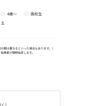
4歳〜
高校生
土
月の間は異なるといった場合もあります。）
、指導者が随時指定します。
日除く）