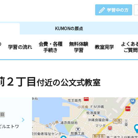
学習中の方
KUMONの原点
の
会費・各種
無料体験
よくあ
学習の流れ
教室見学
手続き
学習
ご質問
苅２丁目
付近の公文式教室
日
ビルエトワ