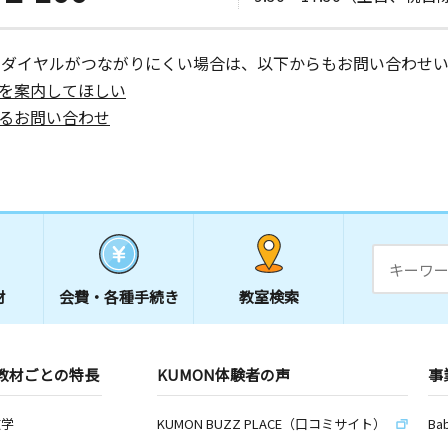
日
ーダイヤルがつながりにくい場合は、以下からもお問い合わせい
を案内してほしい
るお問い合わせ
日
ポまえしろ
日
材
会費・
各種手続き
教室検索
日
教材ごとの特長
KUMON体験者の声
事
数学
KUMON BUZZ PLACE（口コミサイト）
Ba