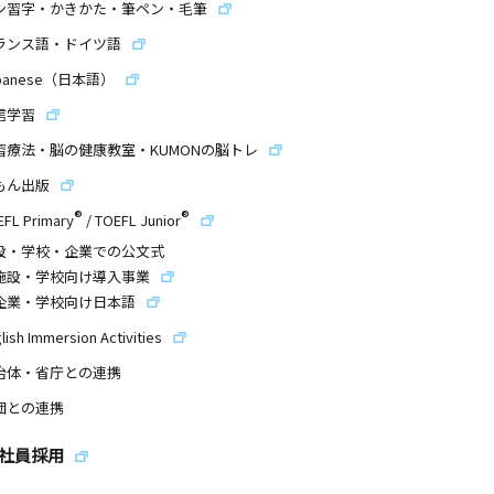
ン習字・かきかた・筆ペン・毛筆
ランス語・ドイツ語
panese（日本語）
信学習
習療法・脳の健康教室・KUMONの脳トレ
もん出版
®
®
EFL Primary
/
TOEFL Junior
設・学校・企業での公文式
施設・学校向け導入事業
企業・学校向け日本語
lish Immersion Activities
治体・省庁との連携
団との連携
社員採用