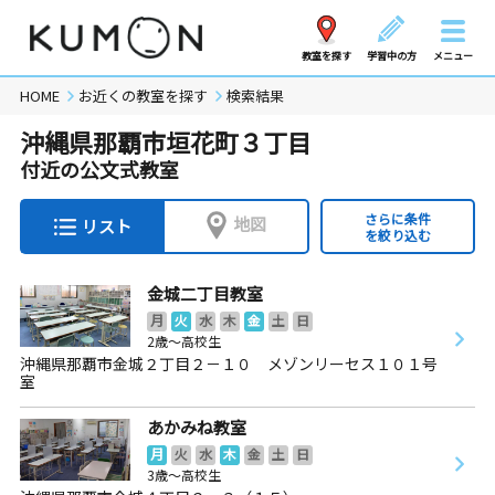
教室を探す
学習中の方
メニュー
HOME
お近くの教室を探す
検索結果
沖縄県那覇市垣花町３丁目
付近の公文式教室
さらに条件
地図
リスト
を絞り込む
金城二丁目教室
月
火
水
木
金
土
日
2歳～高校生
沖縄県那覇市金城２丁目２－１０ メゾンリーセス１０１号
室
あかみね教室
月
火
水
木
金
土
日
3歳～高校生