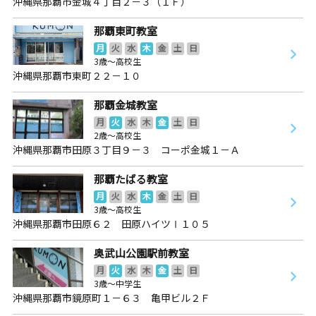
沖縄県那覇市金城４丁目２－３（１Ｆ）
那覇東町教室
月
火
水
木
金
土
日
3歳～高校生
沖縄県那覇市東町２２－１０
那覇金城教室
月
火
水
木
金
土
日
2歳～高校生
沖縄県那覇市田原３丁目９－３ コーポ金城１－Ａ
那覇たばる教室
月
火
水
木
金
土
日
3歳～高校生
沖縄県那覇市田原６２ 田原ハイツⅠ１０５
奥武山公園駅前教室
月
火
水
木
金
土
日
3歳～中学生
沖縄県那覇市鏡原町１－６３ 亀甲ビル２Ｆ