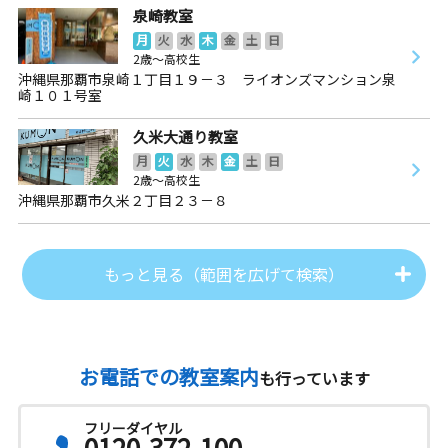
泉崎教室
月
火
水
木
金
土
日
2歳～高校生
沖縄県那覇市泉崎１丁目１９－３ ライオンズマンション泉
崎１０１号室
久米大通り教室
月
火
水
木
金
土
日
2歳～高校生
沖縄県那覇市久米２丁目２３－８
もっと見る（範囲を広げて検索）
お電話での教室案内
も行っています
フリーダイヤル
0120-372-100