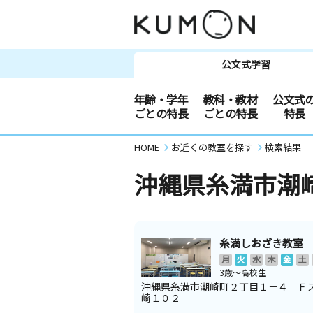
公文式学習
年齢・学年
教科・教材
公文式
ごとの特長
ごとの特長
特長
HOME
お近くの教室を探す
検索結果
沖縄県糸満市潮
糸満しおざき教室
月
火
水
木
金
土
3歳～高校生
沖縄県糸満市潮崎町２丁目１－４ Ｆ
崎１０２