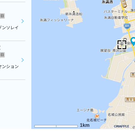
日
ゾンソレイ
室
日
マンション
1km