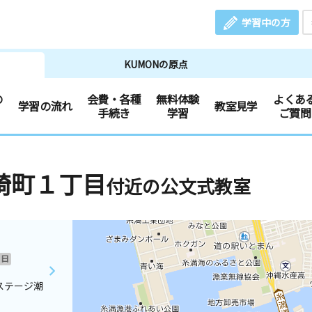
学習中の方
KUMONの原点
の
会費・各種
無料体験
よくあ
学習の流れ
教室見学
手続き
学習
ご質問
崎町１丁目
付近の公文式教室
日
ステージ潮