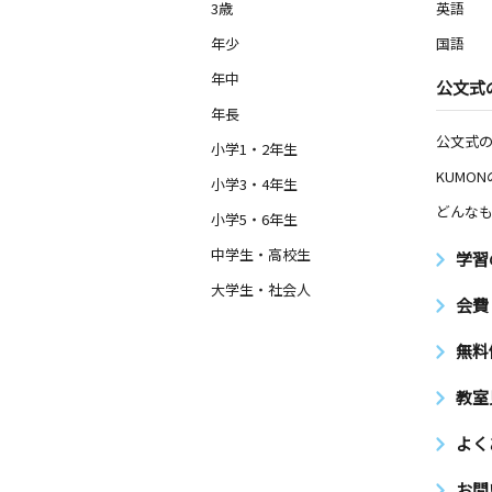
3歳
英語
年少
国語
年中
公文式
年長
公文式
小学1・2年生
KUMO
小学3・4年生
どんなも
小学5・6年生
中学生・高校生
学習
大学生・社会人
会費
無料
教室
よく
お問