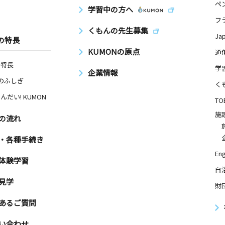
ペ
学習中の方へ
フ
くもんの先生募集
Ja
の特長
KUMONの原点
通
の特長
学
企業情報
Nのふしぎ
く
んだい! KUMON
TO
施
の流れ
・各種手続き
Eng
体験学習
自
見学
財
あるご質問
い合わせ