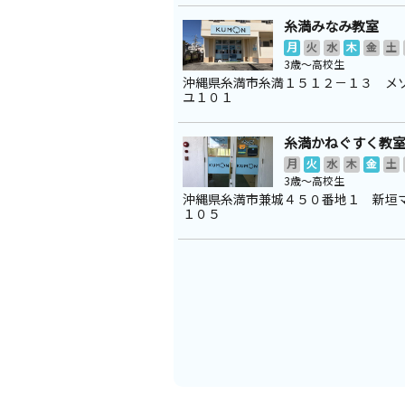
糸満みなみ教室
月
火
水
木
金
土
3歳～高校生
沖縄県糸満市糸満１５１２－１３ メ
ユ１０１
糸満かねぐすく教
月
火
水
木
金
土
3歳～高校生
沖縄県糸満市兼城４５０番地１ 新垣
１０５