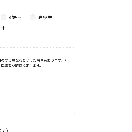
4歳〜
高校生
土
月の間は異なるといった場合もあります。）
、指導者が随時指定します。
日除く）