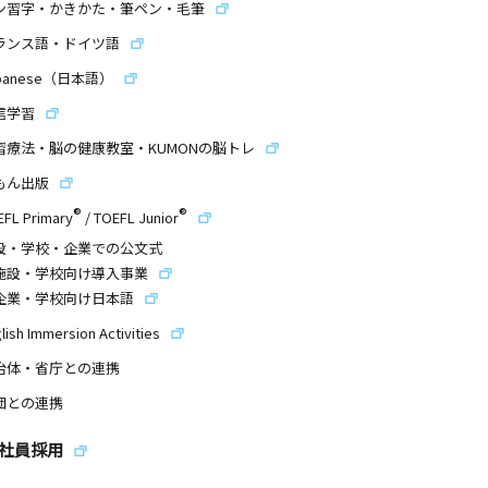
ン習字・かきかた・筆ペン・毛筆
ランス語・ドイツ語
panese（日本語）
信学習
習療法・脳の健康教室・KUMONの脳トレ
もん出版
®
®
EFL Primary
/
TOEFL Junior
設・学校・企業での公文式
施設・学校向け導入事業
企業・学校向け日本語
lish Immersion Activities
治体・省庁との連携
団との連携
社員採用