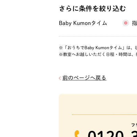
北海道札幌市東区北
さらに条件を絞り込む
条東５丁目２－７
Baby Kumonタイム
「おうちでBaby Kumonタイム
教室へお越しいただく日程・時間は、
前のページへ戻る
フ
0120-