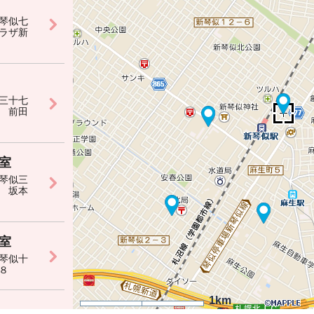
琴似七
ラザ新
三十七
 前田
室
琴似三
 坂本
室
琴似十
８
1km