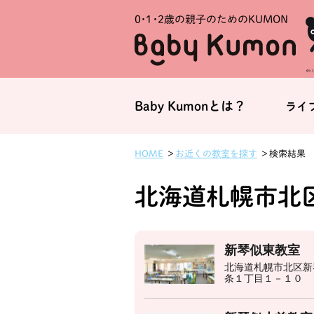
0・1・
2歳の親子のためのKUMON
Baby Kumonとは？
ライ
お近くの教室を探す
HOME
検索結果
北海道札幌市北
新琴似東教室
北海道札幌市北区新
条１丁目１－１０