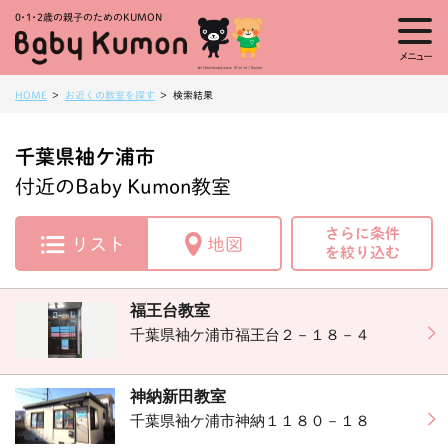
0・1・
2歳の親子のためのKUMON
メニュー
HOME
お近くの教室を探す
検索結果
千葉県袖ケ浦市
付近のBaby Kumon教室
さらに条件
リスト
地図
を絞り込む
福王台教室
千葉県袖ケ浦市福王台２－１８－４
神納新田教室
千葉県袖ケ浦市神納１１８０－１８