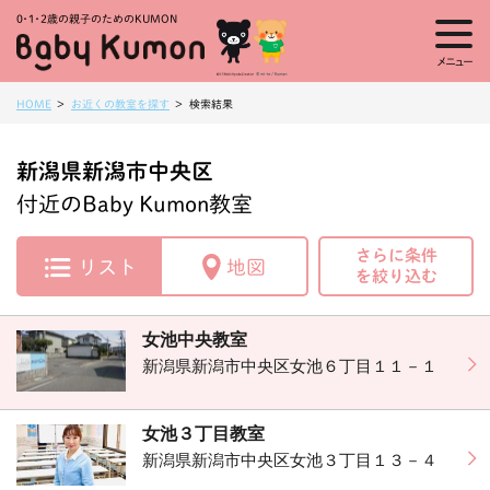
0・1・
2歳の親子のためのKUMON
メニュー
HOME
お近くの教室を探す
検索結果
新潟県新潟市中央区
付近のBaby Kumon教室
さらに条件
リスト
地図
を絞り込む
女池中央教室
新潟県新潟市中央区女池６丁目１１－１
女池３丁目教室
新潟県新潟市中央区女池３丁目１３－４